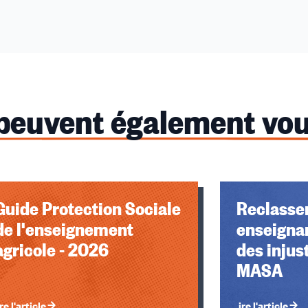
 peuvent également vou
Guide Protection Sociale
Reclasse
de l'enseignement
enseignan
agricole - 2026
des injus
MASA
re l'article
Lire l'article