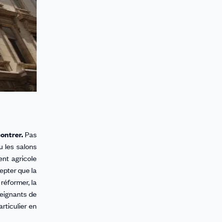
ontrer.
Pas
u les salons
ent agricole
epter que la
réformer, la
seignants de
rticulier en