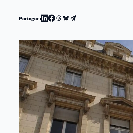
Partager :
Partager
Partager
Partager
Partager
Partager
sur
sur
sur
sur
par
Linkedin
Facebook
Threads
Bluesky
email