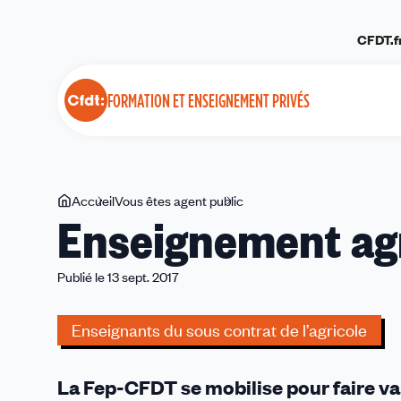
Panneau de gestion des cookies
CFDT.f
FORMATION ET ENSEIGNEMENT PRIVÉS
Vous
Accueil
Vous êtes agent public
Enseignement
Enseignement agri
êtes
agricole
ici
:
Ne
Publié le 13 sept. 2017
rien
lâcher
Enseignants du sous contrat de l’agricole
!
La Fep-CFDT se mobilise pour faire val