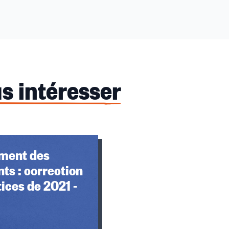
s intéresser
ment des
ts : correction
tices de 2021 -