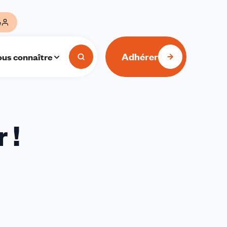
e
Adhérer
us connaître
 !