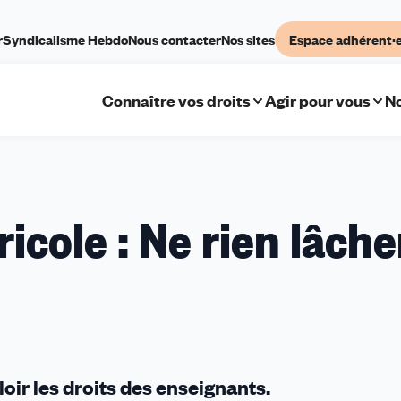
r
Syndicalisme Hebdo
Nous contacter
Nos sites
Espace adhérent·
Connaître vos droits
Agir pour vous
No
cole : Ne rien lâcher
oir les droits des enseignants.