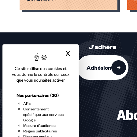
Éléments
1,
2,
3
sur
J'adhère
3
X
Masquer le bandea
accessibles
Adhésion
Ce site utilise des cookies et
vous donne le contrôle sur ceux
que vous souhaitez activer
Nos partenaires
(20)
APIs
Consentement
Abo
spécifique aux services
Google
Mesure d'audience
Régies publicitaires
Réseaux sociaux