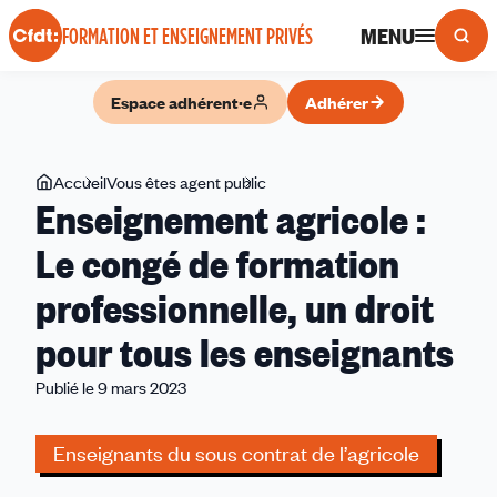
Panneau de gestion des cookies
MENU
FORMATION ET ENSEIGNEMENT PRIVÉS
Espace adhérent·e
Adhérer
Vous
Accueil
Vous êtes agent public
Enseignement
Enseignement agricole :
êtes
agricole :
ici
Le
Le congé de formation
congé
professionnelle, un droit
de
formation
pour tous les enseignants
professionnelle,
un
Publié le 9 mars 2023
droit
pour
Enseignants du sous contrat de l’agricole
tous
les