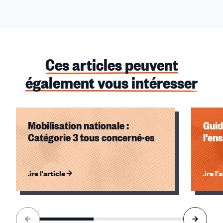
Ces articles peuvent
également vous intéresser
Mobilisation nationale :
Guid
Catégorie 3 tous concerné·es
l'en
Lire l'article
Lire l'