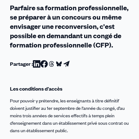
enseignants
Parfaire sa formation professionnelle,
se préparer à un concours ou même
envisager une reconversion, c'est
possible en demandant un congé de
formation professionnelle (CFP).
Partager :
Partager
Partager
Partager
Partager
Partager
sur
sur
sur
sur
par
Linkedin
Facebook
Threads
Bluesky
email
Les conditions d’accès
Pour pouvoir y prétendre, les enseignants à titre définitif
doivent justifier au 1er septembre de l’année du congé, d’au
moins trois années de services effectifs à temps plein
d’enseignement dans un établissement privé sous contrat ou
dans un établissement public.