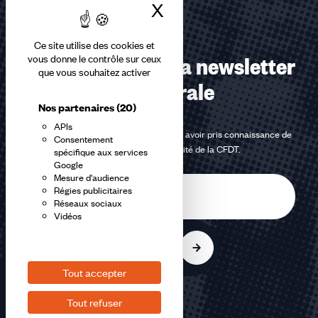
X
Masquer le bandea
Ce site utilise des cookies et
Abonnez-vous à la newsletter
vous donne le contrôle sur ceux
que vous souhaitez activer
confédérale
Nos partenaires
(20)
APIs
En m'inscrivant à la newsletter, j'affirme avoir pris connaissance de
Consentement
la
politique de confidentialité de la CFDT
.
spécifique aux services
Google
Mesure d'audience
E-
Régies publicitaires
mail
Réseaux sociaux
Vidéos
S'inscrire
Tout accepter
Tout refuser