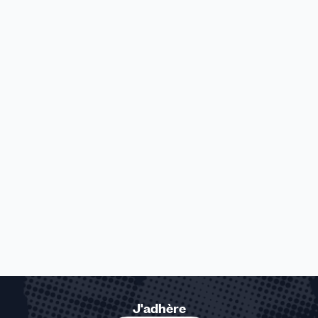
J'adhère