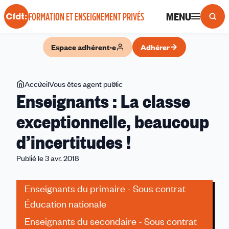
Panneau de gestion des cookies
MENU
FORMATION ET ENSEIGNEMENT PRIVÉS
Espace adhérent·e
Adhérer
Vous
Accueil
Vous êtes agent public
Enseignants
Enseignants : La classe
êtes
:
ici
La
exceptionnelle, beaucoup
classe
d’incertitudes !
exceptionnelle,
beaucoup
Publié le 3 avr. 2018
d’incertitudes
!
Enseignants du primaire - Sous contrat
Éducation nationale
Enseignants du secondaire - Sous contrat