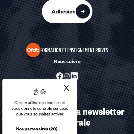
Adhésion
FORMATION ET ENSEIGNEMENT PRIVÉS
Nous suivre
X
Masquer le bandea
Ce site utilise des cookies et
Abonnez-vous à la newsletter
vous donne le contrôle sur ceux
que vous souhaitez activer
confédérale
Nos partenaires
(20)