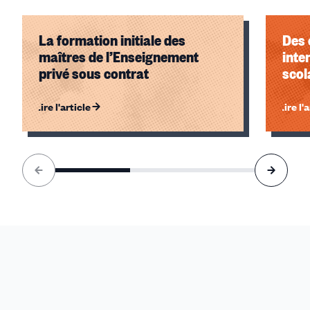
La formation initiale des
Des 
maîtres de l’Enseignement
inte
privé sous contrat
scol
Lire l'article
Lire l'
Élément
1
sur
3
accessible