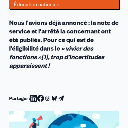
Éducation nationale
Nous l'avions déjà annoncé : la note de
service et l'arrêté la concernant ont
été publiés. Pour ce qui est de
l’éligibilité dans le
« vivier des
fonctions »
[1]
, trop d’incertitudes
apparaissent !
Partager :
Partager
Partager
Partager
Partager
Partager
sur
sur
sur
sur
par
Linkedin
Facebook
Threads
Bluesky
email