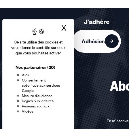
2,
3
sur
J'adhère
3
X
Masquer le bandea
accessibles
Adhésion
Ce site utilise des cookies et
vous donne le contrôle sur ceux
que vous souhaitez activer
Nos partenaires
(20)
APIs
Consentement
Abo
spécifique aux services
Google
Mesure d'audience
Régies publicitaires
Réseaux sociaux
Vidéos
En m'inscrivan