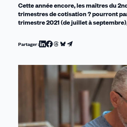
Cette année encore, les maîtres du 2nd
trimestres de cotisation ? pourront parti
trimestre 2021 (de juillet à septembre),
Partager :
Partager
Partager
Partager
Partager
Partager
sur
sur
sur
sur
par
Linkedin
Facebook
Threads
Bluesky
email