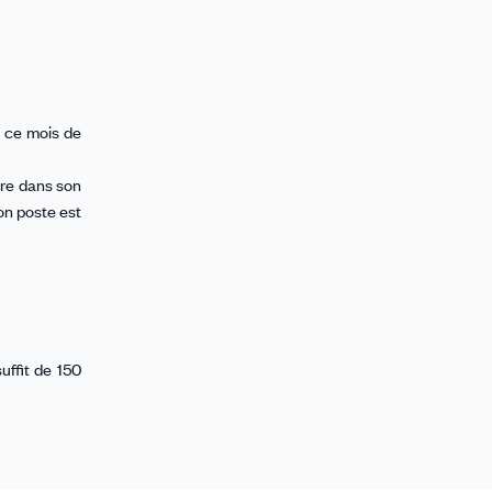
t ce mois de
bre dans son
on poste est
suffit de 150