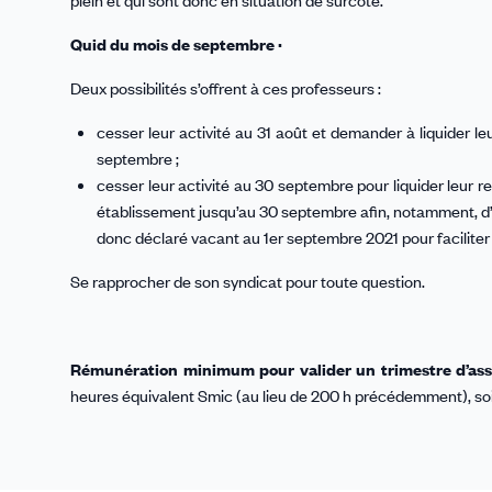
plein et qui sont donc en situation de surcote.
Quid du mois de septembre ·
Deux possibilités s’offrent à ces professeurs :
cesser leur activité au 31 août et demander à liquider le
septembre ;
cesser leur activité au 30 septembre pour liquider leur r
établissement jusqu’au 30 septembre afin, notamment, d’a
donc déclaré vacant au 1er septembre 2021 pour faciliter
Se rapprocher de son syndicat pour toute question.
Rémunération minimum pour valider un trimestre d’as
heures équivalent Smic (au lieu de 200 h précédemment), soi