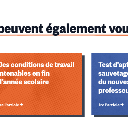
 peuvent également vou
Des conditions de travail
Test d’ap
intenables en fin
sauvetage
d’année scolaire
du nouve
professe
re l'article
Lire l'article