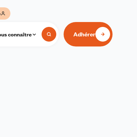
e
Adhérer
us connaître