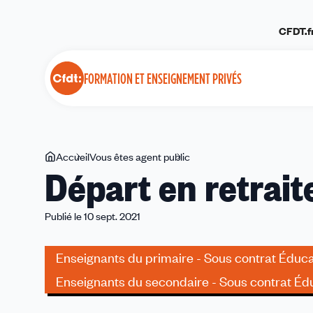
Panneau de gestion des cookies
CFDT.f
FORMATION ET ENSEIGNEMENT PRIVÉS
Vous
Accueil
Vous êtes agent public
Départ
Départ en retrait
êtes
en
ici
retraite
au
Publié le 10 sept. 2021
1er
octobre
Enseignants du primaire - Sous contrat Éduca
Enseignants du secondaire - Sous contrat Édu