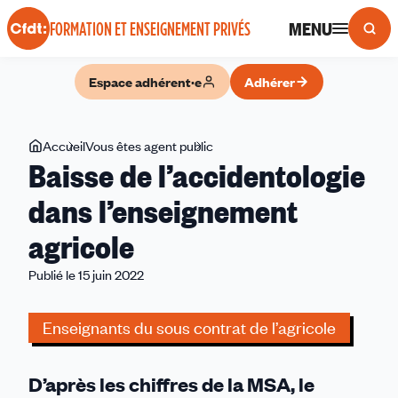
Panneau de gestion des cookies
MENU
FORMATION ET ENSEIGNEMENT PRIVÉS
Espace adhérent·e
Adhérer
Vous
Accueil
Vous êtes agent public
Baisse
Baisse de l’accidentologie
êtes
de
ici
l’accidentologie
dans l’enseignement
dans
agricole
l’enseignement
agricole
Publié le 15 juin 2022
Enseignants du sous contrat de l’agricole
D’après les chiffres de la MSA, le