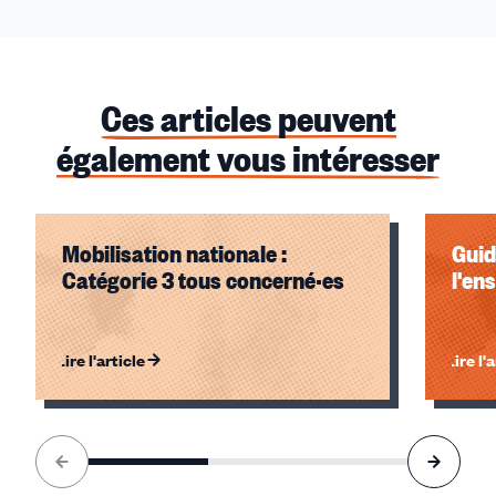
Ces articles peuvent
également vous intéresser
Mobilisation nationale :
Guid
Catégorie 3 tous concerné·es
l'en
Lire l'article
Lire l'