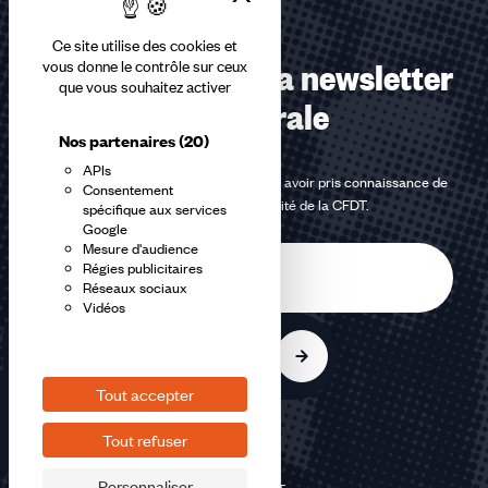
Ce site utilise des cookies et
Abonnez-vous à la newsletter
vous donne le contrôle sur ceux
que vous souhaitez activer
confédérale
Nos partenaires
(20)
APIs
En m'inscrivant à la newsletter, j'affirme avoir pris connaissance de
Consentement
la
politique de confidentialité de la CFDT
.
spécifique aux services
Google
Mesure d'audience
E-
Régies publicitaires
mail
Réseaux sociaux
Vidéos
S'inscrire
Tout accepter
Tout refuser
Personnaliser