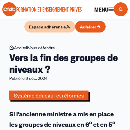
Panneau de gestion des cookies
MENU
FORMATION ET ENSEIGNEMENT PRIVÉS
Espace adhérent·e
Adhérer
Vous
Accueil
Vous défendre
Vers
Vers la fin des groupes de
êtes
la
ici
fin
niveaux ?
des
Publié le 9 déc. 2024
groupes
de
niveaux
Système éducatif et réformes
?
Si l’ancienne ministre a mis en place
e
e
les groupes de niveaux en 6
et en 5