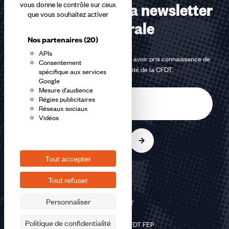
Abonnez-vous à la newsletter
vous donne le contrôle sur ceux
que vous souhaitez activer
confédérale
Nos partenaires
(20)
APIs
En m'inscrivant à la newsletter, j'affirme avoir pris connaissance de
Consentement
la
politique de confidentialité de la CFDT
.
spécifique aux services
Google
Mesure d'audience
E-
Régies publicitaires
mail
Réseaux sociaux
Vidéos
S'inscrire
Tout accepter
Tout refuser
Personnaliser
©2026 CFDT
Plan du site
Politique de confidentialité
Mentions légales CFDT FEP