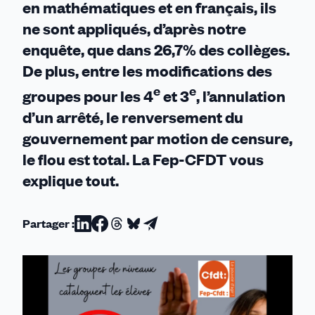
en mathématiques et en français, ils
ne sont appliqués, d’après notre
enquête, que dans 26,7% des collèges.
De plus, entre les modifications des
e
e
groupes pour les 4
et 3
, l’annulation
d’un arrêté, le renversement du
gouvernement par motion de censure,
le flou est total. La Fep-CFDT vous
explique tout.
Partager :
Partager
Partager
Partager
Partager
Partager
sur
sur
sur
sur
par
Linkedin
Facebook
Threads
Bluesky
email