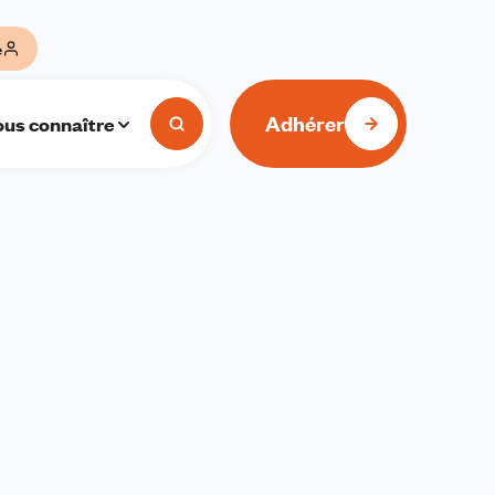
e
Adhérer
us connaître