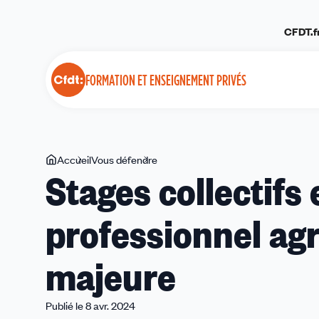
Panneau de gestion des cookies
CFDT.f
FORMATION ET ENSEIGNEMENT PRIVÉS
Vous
Accueil
Vous défendre
Stages
Stages collectifs
êtes
collectifs
ici
en
professionnel agr
baccalauréat
professionnel
agricole
majeure
:
une
avancée
Publié le 8 avr. 2024