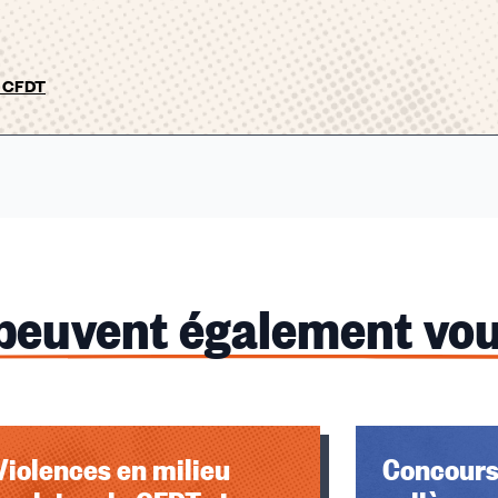
p CFDT
 peuvent également vou
Violences en milieu
Concours