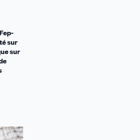
 Fep-
té sur
que sur
 de
s