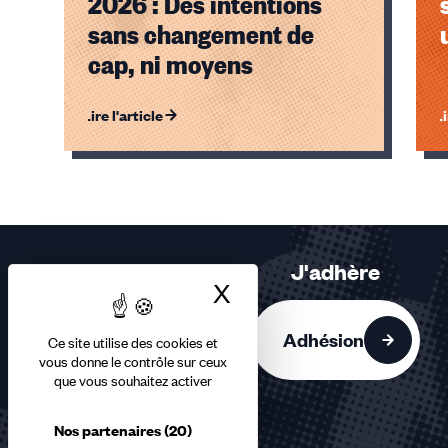
2026 : Des intentions
sans changement de
cap, ni moyens
Lire l'article
Li
Éléments
1,
2,
3
sur
J'adhère
3
X
Masquer le bandea
accessibles
Adhésion
Ce site utilise des cookies et
vous donne le contrôle sur ceux
que vous souhaitez activer
Nos partenaires
(20)