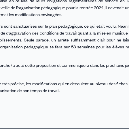
 mise en œuvre de leurs obligations réglementaires de service en l
 veille de l’organisation pédagogique pour la rentrée 2024, il devenait u
permet les modifications envisagées.
s sont sanctuarisés sur le plan pédagogique, ce qui était voulu. Néanm
et de d’aggravation des conditions de travail quant à la mise en musique 
blissements. Seule parade, un arrêté suffisamment clair pour ne la
, l’organisation pédagogique se fera sur 58 semaines pour les élèves m
rche) a acté cette proposition et communiquera dans les prochains jour
 très précise, les modifications qui en découlent au niveau des fiches 
anisation de son temps de travail.