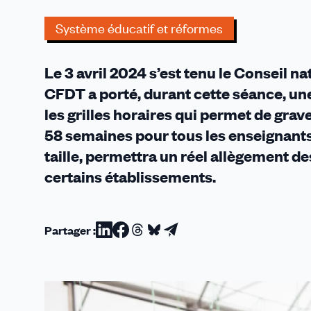
majeure
Système éducatif et réformes
Le 3 avril 2024 s’est tenu le Conseil n
CFDT a porté, durant cette séance, une
les grilles horaires qui permet de gra
58 semaines pour tous les enseignants
taille, permettra un réel allègement d
certains établissements.
Partager :
Partager
Partager
Partager
Partager
Partager
sur
sur
sur
sur
par
Linkedin
Facebook
Threads
Bluesky
email