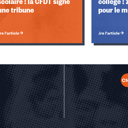
scolaire : la CFDT signe
collège :
une tribune
pour le m
re l'article
Lire l'article
u des cookies