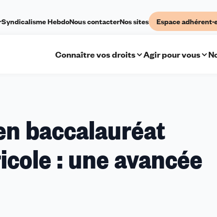
r
Syndicalisme Hebdo
Nous contacter
Nos sites
Espace adhérent·
Connaître vos droits
Agir pour vous
No
 en baccalauréat
icole : une avancée