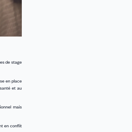
nes de stage
ise en place
 santé et au
ionnel mais
t en conflit