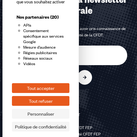
que vous souhaitez activer
confédérale
Nos partenaires
(20)
APIs
En m'inscrivant à la newsletter, j'affirme avoir pris connaissance de
Consentement
la
politique de confidentialité de la CFDT
.
spécifique aux services
Google
Mesure d'audience
E-
Régies publicitaires
mail
Réseaux sociaux
Vidéos
S'inscrire
Tout accepter
Tout refuser
Personnaliser
©2026 CFDT
Plan du site
Politique de confidentialité
Mentions légales CFDT FEP
Politique de confidentialité CFDT FEP