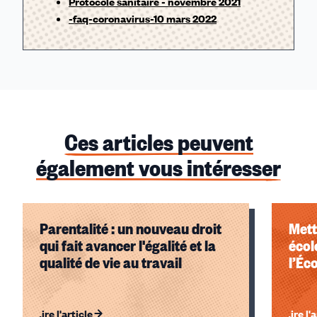
Protocole sanitaire - novembre 2021
-faq-coronavirus-10 mars 2022
Ces articles peuvent
également vous intéresser
Parentalité : un nouveau droit
Mett
qui fait avancer l'égalité et la
écol
qualité de vie au travail
l’Éc
Lire l'article
Lire l'