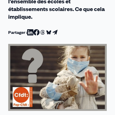
l’ensemble des écoles et
établissements scolaires. Ce que cela
implique.
Partager :
Partager
Partager
Partager
Partager
Partager
sur
sur
sur
sur
par
Linkedin
Facebook
Threads
Bluesky
email