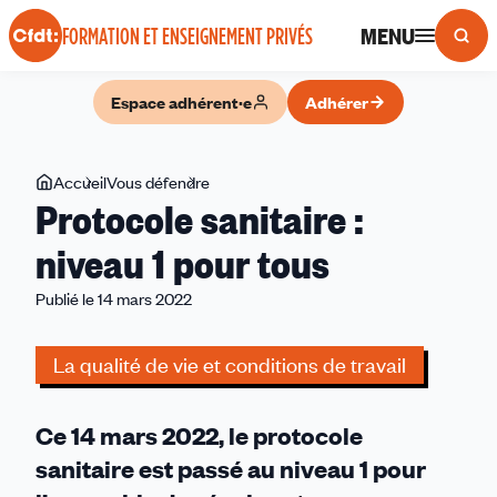
Panneau de gestion des cookies
MENU
FORMATION ET ENSEIGNEMENT PRIVÉS
Espace adhérent·e
Adhérer
Vous
Accueil
Vous défendre
Protocole
Protocole sanitaire :
êtes
sanitaire :
ici
niveau
niveau 1 pour tous
1
Publié le 14 mars 2022
pour
tous
La qualité de vie et conditions de travail
Ce 14 mars 2022, le protocole
sanitaire est passé au niveau 1 pour