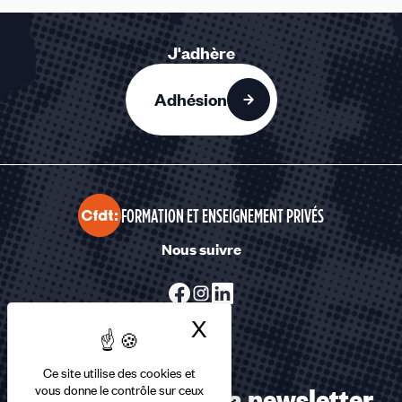
J'adhère
Adhésion
FORMATION ET ENSEIGNEMENT PRIVÉS
Nous suivre
X
Masquer le bandea
Ce site utilise des cookies et
Abonnez-vous à la newsletter
vous donne le contrôle sur ceux