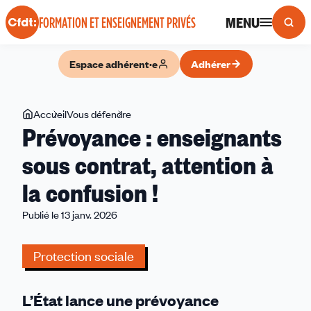
Panneau de gestion des cookies
MENU
FORMATION ET ENSEIGNEMENT PRIVÉS
Espace adhérent·e
Adhérer
Vous
Accueil
Vous défendre
Prévoyance
Prévoyance : enseignants
êtes
:
ici
enseignants
sous contrat, attention à
sous
la confusion !
contrat,
attention
Publié le 13 janv. 2026
à
la
Protection sociale
confusion
!
L’État lance une prévoyance