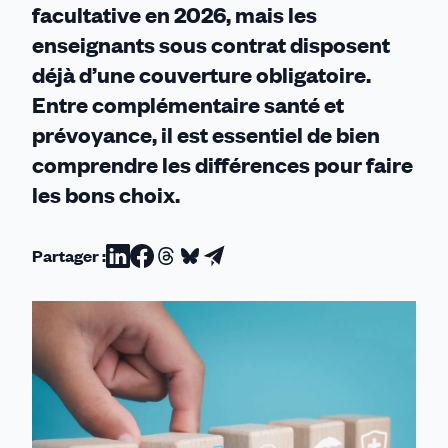
facultative en 2026, mais les
enseignants sous contrat disposent
déjà d’une couverture obligatoire.
Entre complémentaire santé et
prévoyance, il est essentiel de bien
comprendre les différences pour faire
les bons choix.
Partager :
Partager
Partager
Partager
Partager
Partager
sur
sur
sur
sur
par
Linkedin
Facebook
Threads
Bluesky
email