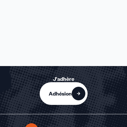
J'adhère
Adhésion