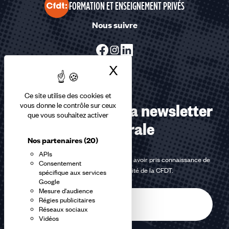
FORMATION ET ENSEIGNEMENT PRIVÉS
Nous suivre
X
Masquer le bandea
Ce site utilise des cookies et
Abonnez-vous à la newsletter
vous donne le contrôle sur ceux
que vous souhaitez activer
confédérale
Nos partenaires
(20)
APIs
En m'inscrivant à la newsletter, j'affirme avoir pris connaissance de
Consentement
la
politique de confidentialité de la CFDT
.
spécifique aux services
Google
Mesure d'audience
E-
Régies publicitaires
mail
Réseaux sociaux
Vidéos