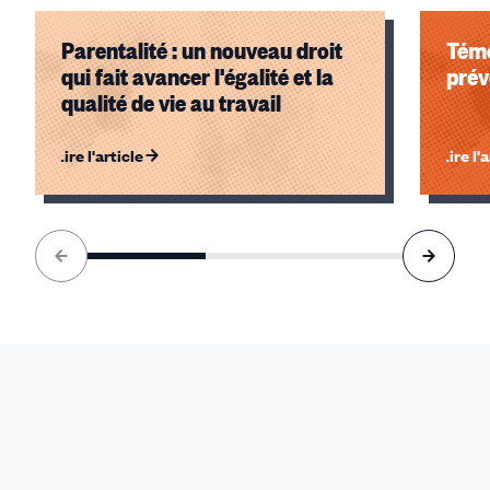
Parentalité : un nouveau droit
Témo
qui fait avancer l'égalité et la
prév
qualité de vie au travail
Lire l'article
Lire l'
Élément
1
sur
3
accessible