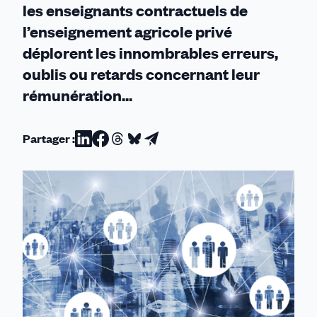
les enseignants contractuels de
l’enseignement agricole privé
déplorent les innombrables erreurs,
oublis ou retards concernant leur
rémunération...
Partager :
Partager
Partager
Partager
Partager
Partager
sur
sur
sur
sur
par
Linkedin
Facebook
Threads
Bluesky
email