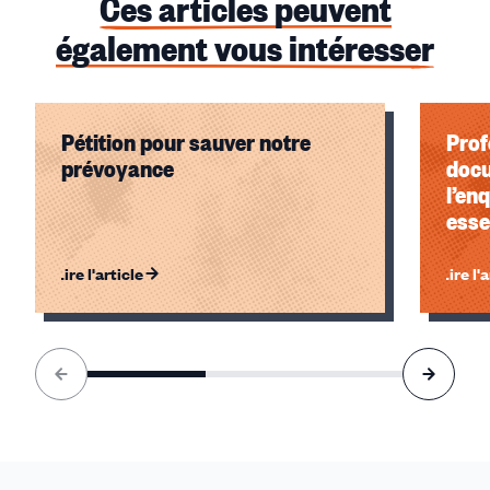
Ces articles peuvent
également vous intéresser
Pétition pour sauver notre
Prof
prévoyance
docu
l’en
esse
mult
Lire l'article
Lire l'
Élément
1
sur