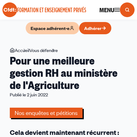
Panneau de gestion des cookies
MENU
FORMATION ET ENSEIGNEMENT PRIVÉS
Espace adhérent·e
Adhérer
Vous
Accueil
Vous défendre
Pour
Pour une meilleure
êtes
une
ici
meilleure
gestion RH au ministère
gestion
de l'Agriculture
RH
au
Publié le 2 juin 2022
ministère
de
Nos enquêtes et pétitions
l'Agriculture
Cela devient maintenant récurrent :