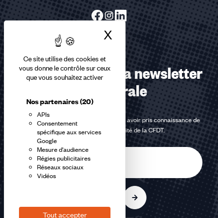
X
Masquer le bandea
Ce site utilise des cookies et
Abonnez-vous à la newsletter
vous donne le contrôle sur ceux
que vous souhaitez activer
confédérale
Nos partenaires
(20)
APIs
En m'inscrivant à la newsletter, j'affirme avoir pris connaissance de
Consentement
la
politique de confidentialité de la CFDT
.
spécifique aux services
Google
Mesure d'audience
E-
Régies publicitaires
mail
Réseaux sociaux
Vidéos
S'inscrire
Tout accepter