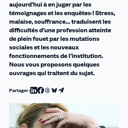
aujourd’hui à en juger par les
témoignages et les enquêtes·! Stress,
malaise, souffrance… traduisent les
difficultés d’une profession atteinte
de plein fouet par les mutations
sociales et les nouveaux
fonctionnements de l’institution.
Nous vous proposons quelques
ouvrages qui traitent du sujet.
Partager :
Partager
Partager
Partager
Partager
Partager
sur
sur
sur
sur
par
Linkedin
Facebook
Threads
Bluesky
email