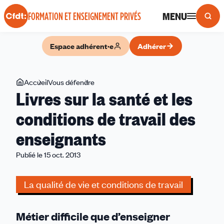
Panneau de gestion des cookies
MENU
FORMATION ET ENSEIGNEMENT PRIVÉS
Espace adhérent·e
Adhérer
Vous
Accueil
Vous défendre
Livres
Livres sur la santé et les
êtes
sur
ici
la
conditions de travail des
santé
enseignants
et
les
Publié le 15 oct. 2013
conditions
de
La qualité de vie et conditions de travail
travail
des
enseignants
Métier difficile que d’enseigner