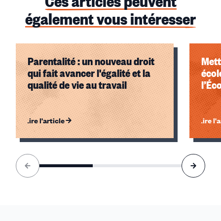
Ces articles peuvent
également vous intéresser
Parentalité : un nouveau droit
Mett
qui fait avancer l'égalité et la
écol
qualité de vie au travail
l’Éc
Lire l'article
Lire l'
Élément
1
sur
3