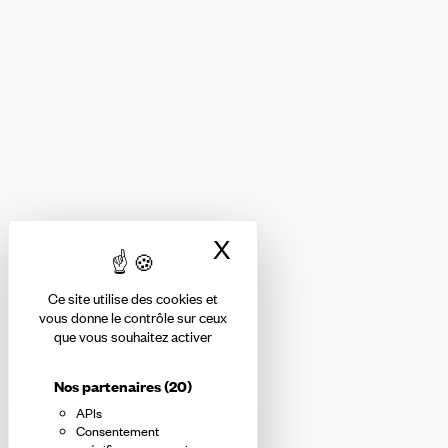
FORMATION ET ENSEIGNEMENT PRIVÉS
Nous suivre
X
Masquer le bandea
Ce site utilise des cookies et
Abonnez-vous à la newsletter
vous donne le contrôle sur ceux
que vous souhaitez activer
confédérale
Nos partenaires
(20)
APIs
En m'inscrivant à la newsletter, j'affirme avoir pris connaissance de
Consentement
la
politique de confidentialité de la CFDT
.