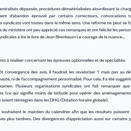
entralisés dépassés, procédures dématérialisées alourdissant la charge
iment d’abandon éprouvé par certains correcteurs, convocations t
 les syndicats vont toutes dans le même sens. Une réforme ne peut se fa
s du ministère ont peu apprécié ces remarques et ont félicité les person
s syndicales à lire le livre de Jean Birenbaum Le courage de la nuance…
s à réaliser concernant les épreuves optionnelles et de spécialités.
ôt convergence des avis. Il faudrait les revaloriser ? mais pas au d
auté, ni de l’accompagnement personnalisé. Pour cela, Il a été suggéré 
examen. Plusieurs organisations syndicales ont fait remarquer que 
es (ce qui signifie moins de latitude pour opérer des aménagements
soient réintégrés dans les DHG (Dotation horaire globale).
souhaitent le maintien du calendrier afin que les résultats puissent 
es plus tardives. Des divergences d’appréciation aussi sur certains