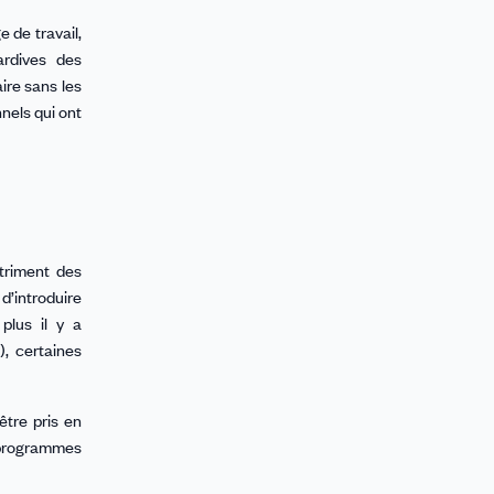
 de travail,
ardives des
ire sans les
nels qui ont
étriment des
d’introduire
plus il y a
), certaines
être pris en
 programmes