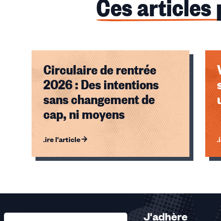
Ces articles
Circulaire de rentrée
2026 : Des intentions
sans changement de
cap, ni moyens
Lire l'article
Li
Éléments
1,
2,
3
sur
J'adhère