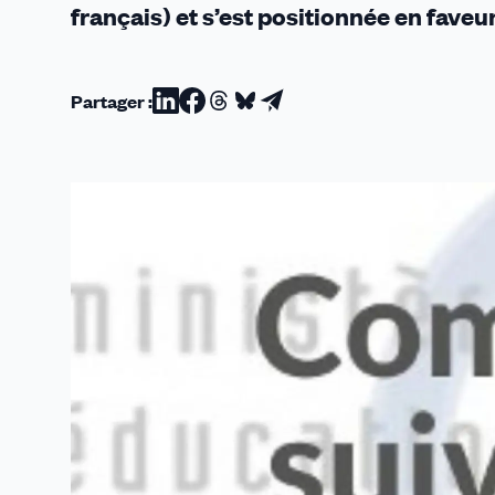
français) et s’est positionnée en faveu
Partager :
Partager
Partager
Partager
Partager
Partager
sur
sur
sur
sur
par
Linkedin
Facebook
Threads
Bluesky
email