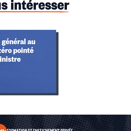
s intéresser
 général au
 zéro pointé
inistre