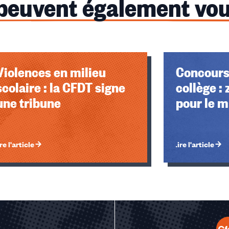
 peuvent également vou
Violences en milieu
Concours
scolaire : la CFDT signe
collège :
une tribune
pour le m
re l'article
Lire l'article