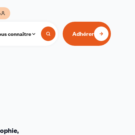
e
Adhérer
us connaître
sophie,