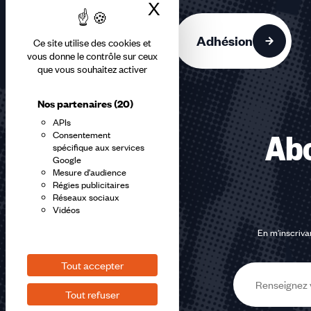
3
X
Masquer le bandea
accessibles
Adhésion
Ce site utilise des cookies et
vous donne le contrôle sur ceux
que vous souhaitez activer
Nos partenaires
(20)
APIs
Consentement
Abo
spécifique aux services
Google
Mesure d'audience
Régies publicitaires
Réseaux sociaux
Vidéos
En m'inscrivan
Tout accepter
E-
Tout refuser
mail