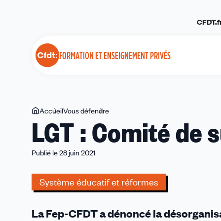
Panneau de gestion des cookies
CFDT.f
FORMATION ET ENSEIGNEMENT PRIVÉS
Vous
Accueil
Vous défendre
LGT
LGT : Comité de s
êtes
:
ici
Comité
de
Publié le 28 juin 2021
suivi
du
Système éducatif et réformes
22
juin
La Fep-CFDT a dénoncé la désorganisat