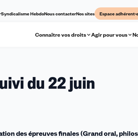
r
Syndicalisme Hebdo
Nous contacter
Nos sites
Espace adhérent·
Connaître vos droits
Agir pour vous
No
uivi du 22 juin
ion des épreuves finales (Grand oral, philo