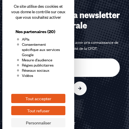
Ce site utilise des cookies et
Abonnez-vous à la newsletter
vous donne le contrôle sur ceux
que vous souhaitez activer
confédérale
Nos partenaires
(20)
APIs
En m'inscrivant à la newsletter, j'affirme avoir pris connaissance de
Consentement
la
politique de confidentialité de la CFDT
.
spécifique aux services
Google
Mesure d'audience
E-
Régies publicitaires
mail
Réseaux sociaux
Vidéos
S'inscrire
Tout accepter
Tout refuser
Personnaliser
©2026 CFDT