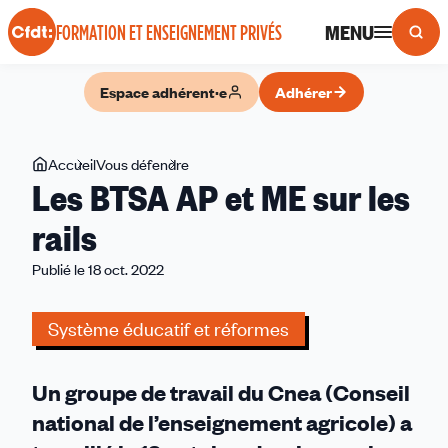
Panneau de gestion des cookies
MENU
FORMATION ET ENSEIGNEMENT PRIVÉS
Espace adhérent·e
Adhérer
Vous
Accueil
Vous défendre
Les
Les BTSA AP et ME sur les
êtes
BTSA
ici
AP
rails
et
Publié le 18 oct. 2022
ME
sur
les
Système éducatif et réformes
rails
Un groupe de travail du Cnea (Conseil
national de l’enseignement agricole) a