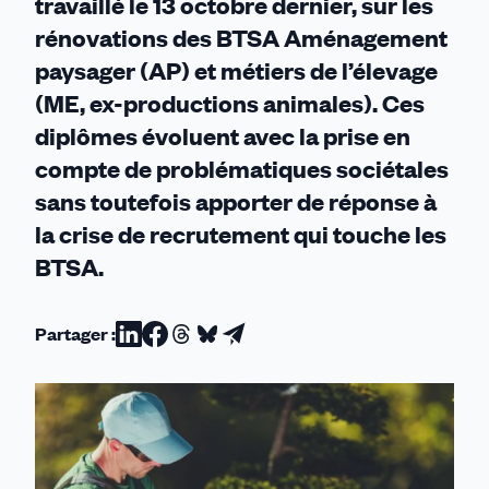
travaillé le 13 octobre dernier, sur les
rénovations des BTSA Aménagement
paysager (AP) et métiers de l’élevage
(ME, ex-productions animales). Ces
diplômes évoluent avec la prise en
compte de problématiques sociétales
sans toutefois apporter de réponse à
la crise de recrutement qui touche les
BTSA.
Partager :
Partager
Partager
Partager
Partager
Partager
sur
sur
sur
sur
par
Linkedin
Facebook
Threads
Bluesky
email