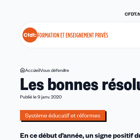
Panneau de gestion des cookies
CFDT.f
FORMATION ET ENSEIGNEMENT PRIVÉS
Vous
Accueil
Vous défendre
Les
Les bonnes résol
êtes
bonnes
ici
résolutions
du
Publié le 9 janv. 2020
ministre
?
Système éducatif et réformes
En ce début d’année, un signe positif d