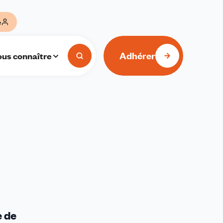
e
Adhérer
us connaître
e de