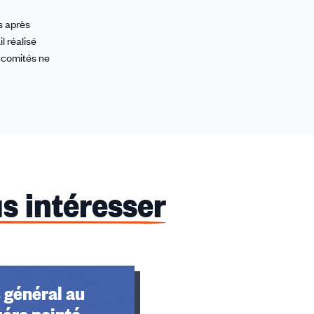
s après
 réalisé
s comités ne
s intéresser
 général au
 zéro pointé