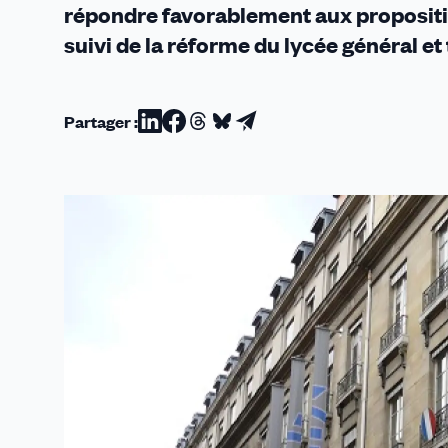
répondre favorablement aux propositio
suivi de la réforme du lycée général e
Partager :
Partager
Partager
Partager
Partager
Partager
sur
sur
sur
sur
par
Linkedin
Facebook
Threads
Bluesky
email