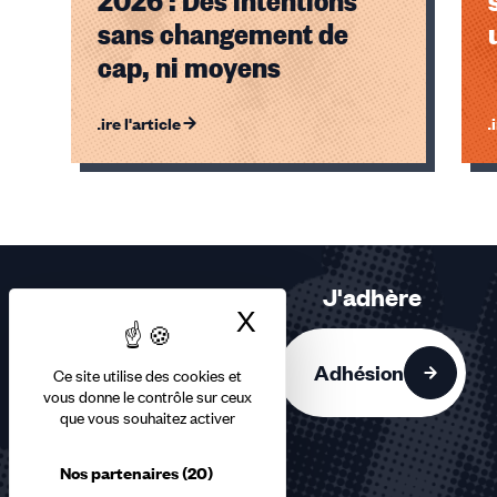
sans changement de
cap, ni moyens
Lire l'article
Li
Éléments
1,
2,
3
sur
J'adhère
3
X
Masquer le bandea
accessibles
Adhésion
Ce site utilise des cookies et
vous donne le contrôle sur ceux
que vous souhaitez activer
Nos partenaires
(20)