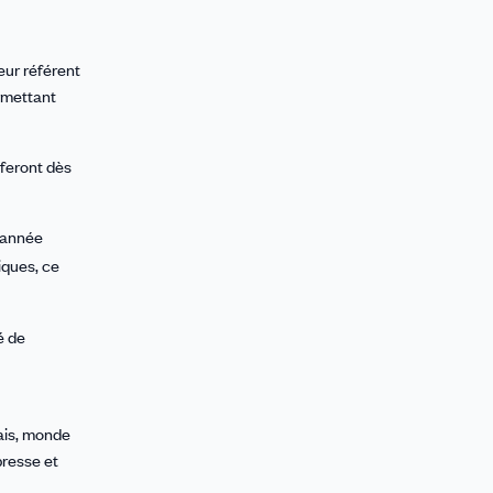
eur référent
rmettant
feront dès
e année
iques, ce
é de
lais, monde
presse et