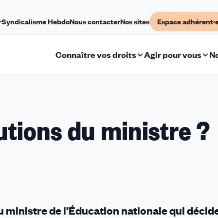
r
Syndicalisme Hebdo
Nous contacter
Nos sites
Espace adhérent·
Connaître vos droits
Agir pour vous
No
utions du ministre ?
u ministre de l’Éducation nationale qui décid