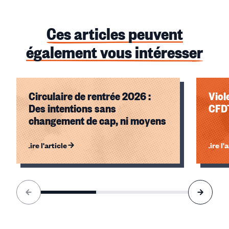
Ces articles peuvent
également vous intéresser
Circulaire de rentrée 2026 :
Viol
Des intentions sans
CFDT
changement de cap, ni moyens
Lire l'article
Lire l'
Élément
1