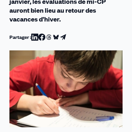
janvier, les évaluations de mi-CP
auront bien lieu au retour des
vacances d’hiver.
Partager :
Partager
Partager
Partager
Partager
Partager
sur
sur
sur
sur
par
Linkedin
Facebook
Threads
Bluesky
email