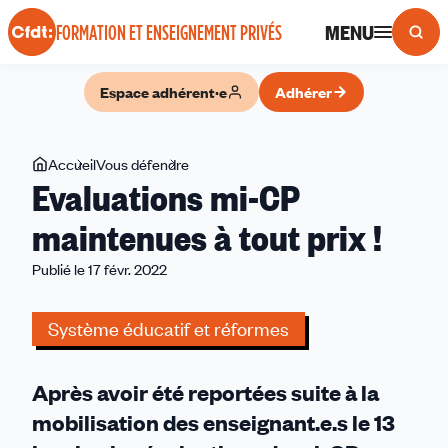
Panneau de gestion des cookies
MENU
FORMATION ET ENSEIGNEMENT PRIVÉS
Espace adhérent·e
Adhérer
Vous
Accueil
Vous défendre
Evaluations
Evaluations mi-CP
êtes
mi-
ici
CP
maintenues à tout prix !
maintenues
Publié le 17 févr. 2022
à
tout
prix !
Système éducatif et réformes
Après avoir été reportées suite à la
mobilisation des enseignant.e.s le 13