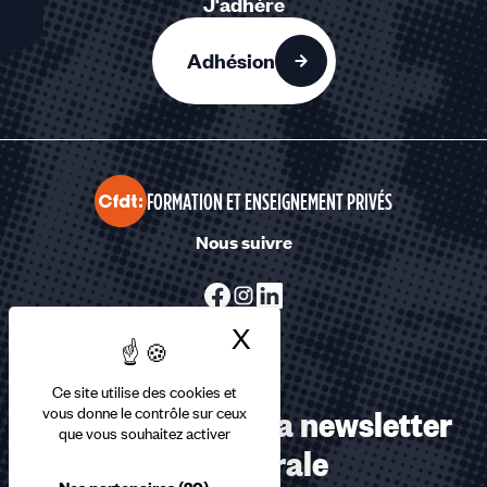
J'adhère
Adhésion
FORMATION ET ENSEIGNEMENT PRIVÉS
Nous suivre
X
Masquer le bandea
Ce site utilise des cookies et
Abonnez-vous à la newsletter
vous donne le contrôle sur ceux
que vous souhaitez activer
confédérale