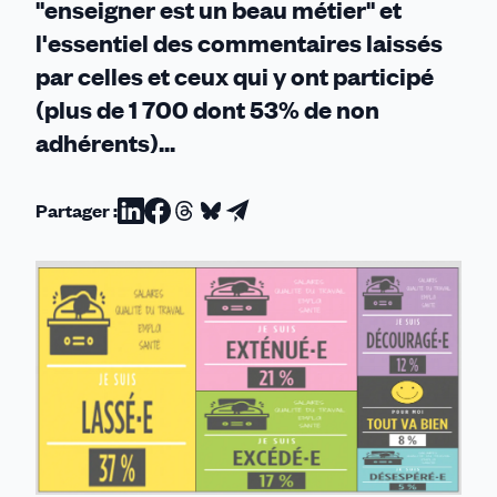
"enseigner est un beau métier" et
l'essentiel des commentaires laissés
par celles et ceux qui y ont participé
(plus de 1 700 dont 53% de non
adhérents)...
Partager :
Partager
Partager
Partager
Partager
Partager
sur
sur
sur
sur
par
Linkedin
Facebook
Threads
Bluesky
email