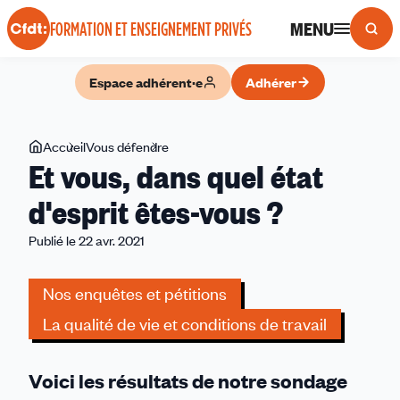
Panneau de gestion des cookies
MENU
FORMATION ET ENSEIGNEMENT PRIVÉS
Espace adhérent·e
Adhérer
Vous
Accueil
Vous défendre
Et
Et vous, dans quel état
êtes
vous,
ici
dans
d'esprit êtes-vous ?
quel
Publié le 22 avr. 2021
état
d'esprit
êtes-
Nos enquêtes et pétitions
vous
La qualité de vie et conditions de travail
?
Voici les résultats de notre sondage