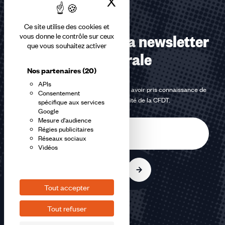
X
Masquer le bandea
Ce site utilise des cookies et
Abonnez-vous à la newsletter
vous donne le contrôle sur ceux
que vous souhaitez activer
confédérale
Nos partenaires
(20)
APIs
En m'inscrivant à la newsletter, j'affirme avoir pris connaissance de
Consentement
la
politique de confidentialité de la CFDT
.
spécifique aux services
Google
Mesure d'audience
E-
Régies publicitaires
mail
Réseaux sociaux
Vidéos
S'inscrire
Tout accepter
Tout refuser