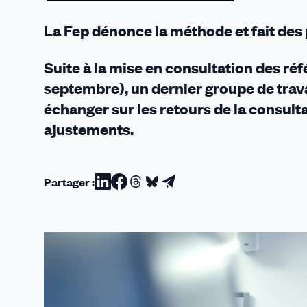
pro
La Fep dénonce la méthode et fait des 
Suite à la mise en consultation des réf
septembre), un dernier groupe de trava
échanger sur les retours de la consul
ajustements.
Partager :
Partager
Partager
Partager
Partager
Partager
sur
sur
sur
sur
par
Linkedin
Facebook
Threads
Bluesky
email