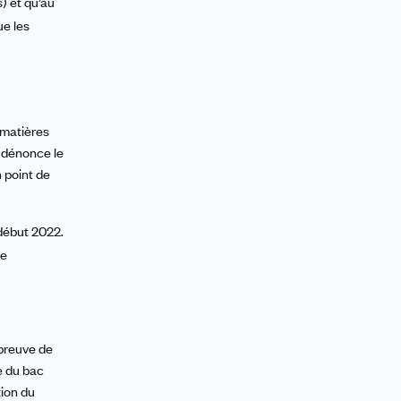
) et qu’au
ue les
 matières
T dénonce le
 point de
début 2022.
ne
épreuve de
e du bac
tion du