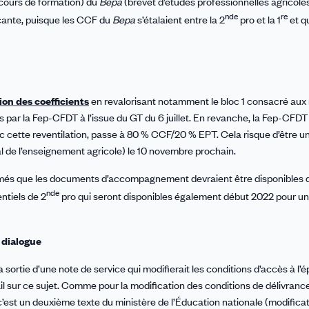
n cours de formation) du
Bepa
(brevet d’études professionnelles agricoles
nde
re
ncante, puisque les CCF du
Bepa
s’étalaient entre la 2
pro et la 1
et q
ion des coefficients
en revalorisant notamment le bloc 1 consacré aux
es par la Fep-CFDT à l’issue du GT du 6 juillet. En revanche, la Fep-CFD
c cette reventilation, passe à 80 % CCF/20 % EPT. Cela risque d’être un
l de l’enseignement agricole) le 10 novembre prochain.
formés que les documents d’accompagnement devraient être disponibles 
nde
entiels de 2
pro qui seront disponibles également début 2022 pour u
 dialogue
la sortie d’une note de service qui modifierait les conditions d’accès à l’
il sur ce sujet. Comme pour la modification des conditions de délivranc
c’est un deuxième texte du ministère de l’Éducation nationale (modifica