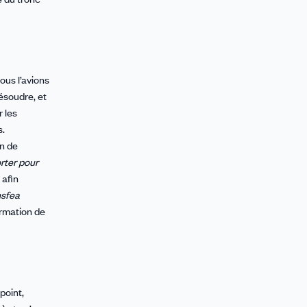
ous l’avions
résoudre, et
r les
s.
on de
rter pour
 afin
sfea
ormation de
point,