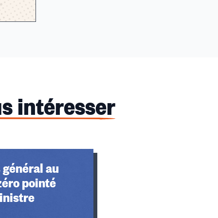
s intéresser
 général au
 zéro pointé
inistre