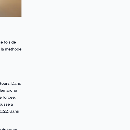
e fois de
t la méthode
etours. Dans
e démarche
e forcée,
pousse à
 2022. Sans
 du tronc