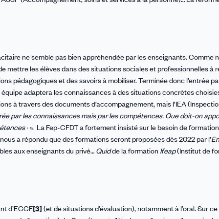
pacitaire ne semble pas bien appréhendée par les enseignants. Comme n
st de mettre les élèves dans des situations sociales et professionnelles à 
tions pédagogiques et des savoirs à mobiliser. Terminée donc l’entrée pa
e équipe adaptera les connaissances à des situations concrètes choisie
tations à travers des documents d’accompagnement, mais l’IEA (Inspecti
trée par les connaissances mais par les compétences. Que doit-on appo
étences · »
. La Fep-CFDT a fortement insisté sur le besoin de formation
nous a répondu que des formations seront proposées dès 2022 par l’
En
ibles aux enseignants du privé…
Quid
de la formation
Ifeap
(Institut de f
sant d’ECCF
[
3]
(et de situations d’évaluation), notamment à l’oral. Sur ce 