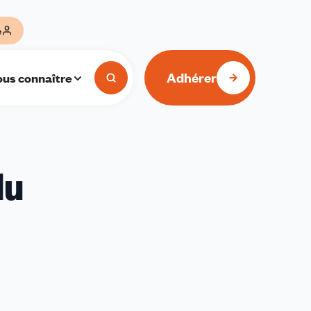
e
Adhérer
us connaître
du