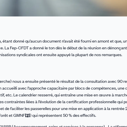
n, étant donné qu’aucun document n’avait été fourni en amont et que, un
nce. La Fep-CFDT a donné le ton dès le début de la réunion en dénonçan
anisations syndicales ont ensuite appuyé la plupart de nos remarques.
rche) nous a ensuite présenté le résultat de la consultation avec 90 r
bien accueilli avec l’approche capacitaire par blocs de compétences, un
ectif, etc. Le calendrier resserré, qui entraîne une mise en œuvre à march
 contraintes liées à l’évolution de la certification professionnelle qui 
t de faciliter les passerelles pour une mise en application à la rentrée
 forêt et GMNF
[2]
) qui représentent 50 % des effectifs.
 l’ASSP (Accompagnement, soins et services à la personne)… La réforme