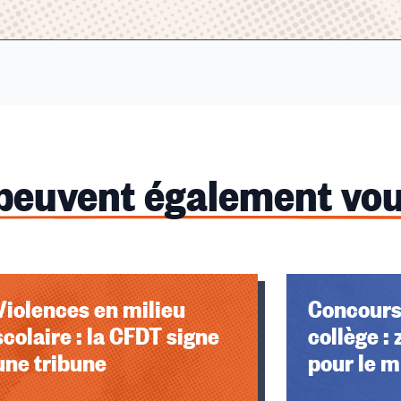
 peuvent également vou
Violences en milieu
Concours
scolaire : la CFDT signe
collège :
une tribune
pour le m