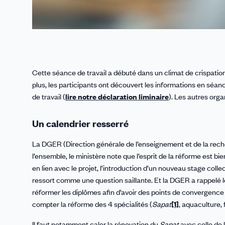
Cette séance de travail a débuté dans un climat de crispatio
plus, les participants ont découvert les informations en séa
de travail (
lire notre déclaration liminaire
). Les autres org
Un calendrier resserré
La DGER (Direction générale de l’enseignement et de la reche
l’ensemble, le ministère note que l’esprit de la réforme est 
en lien avec le projet, l’introduction d’un nouveau stage coll
ressort comme une question saillante. Et la DGER a rappelé les
réformer les diplômes afin d’avoir des points de convergence e
compter la réforme des 4 spécialités (
Sapat
[1]
, aquaculture,
Il faut notamment caler la rénovation du
Sapat
avec celle de