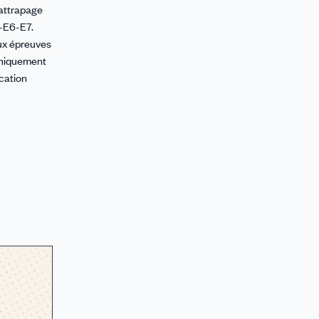
 rattrapage
5-E6-E7.
aux épreuves
 uniquement
ication