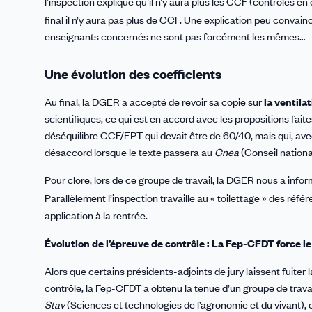
l’inspection explique qu’il n’y aura plus les CCF (contrôles e
final il n’y aura pas plus de CCF. Une explication peu convai
enseignants concernés ne sont pas forcément les mêmes…
Une évolution des coefficients
Au final, la DGER a accepté de revoir sa copie sur
la ventilat
scientifiques, ce qui est en accord avec les propositions fait
déséquilibre CCF/EPT qui devait être de 60/40, mais qui, ave
désaccord lorsque le texte passera au
Cnea
(Conseil nationa
Pour clore, lors de ce groupe de travail, la DGER nous a in
Parallèlement l’inspection travaille au « toilettage » des référ
application à la rentrée.
Évolution de l’épreuve de contrôle : La Fep-CFDT force le
Alors que certains présidents-adjoints de jury laissent fuiter 
contrôle, la Fep-CFDT a obtenu la tenue d’un groupe de trava
Stav
(Sciences et technologies de l’agronomie et du vivant), 