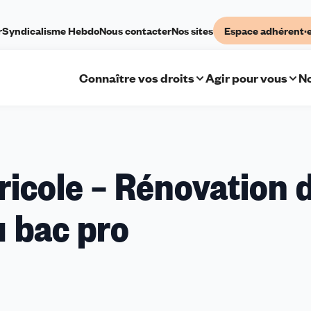
r
Syndicalisme Hebdo
Nous contacter
Nos sites
Espace adhérent·
Connaître vos droits
Agir pour vous
No
icole – Rénovation 
 bac pro