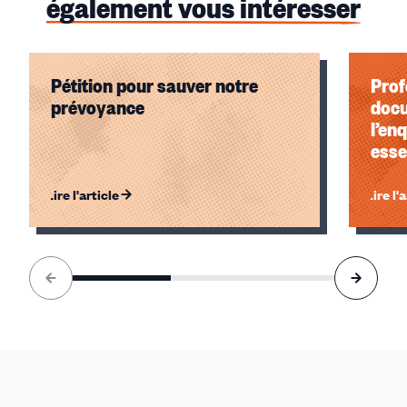
également vous intéresser
Pétition pour sauver notre
Prof
prévoyance
docu
l’en
esse
mult
Lire l'article
Lire l'
Élément
1
sur
3
accessible