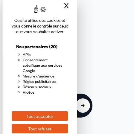
X
Masquer le bandea
Ce site utilise des cookies et
Abonnez-vous à la newsletter
vous donne le contrôle sur ceux
que vous souhaitez activer
confédérale
Nos partenaires
(20)
APIs
En m'inscrivant à la newsletter, j'affirme avoir pris connaissance de
Consentement
la
politique de confidentialité de la CFDT
.
spécifique aux services
Google
Mesure d'audience
E-
Régies publicitaires
mail
Réseaux sociaux
Vidéos
S'inscrire
Tout accepter
Tout refuser