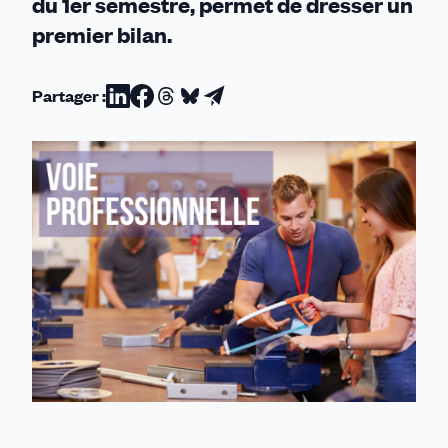
du 1er semestre, permet de dresser un
premier bilan.
Partager :
Partager
Partager
Partager
Partager
Partager
sur
sur
sur
sur
par
Linkedin
Facebook
Threads
Bluesky
email