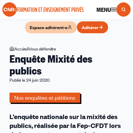
Panneau de gestion des cookies
MENU
FORMATION ET ENSEIGNEMENT PRIVÉS
Espace adhérent·e
Adhérer
Vous
Accueil
Vous défendre
Enquête
Enquête Mixité des
êtes
Mixité
ici
des
publics
publics
Publié le 24 juin 2020
Nos enquêtes et pétitions
L’enquête nationale sur la mixité des
publics, réalisée par la Fep-CFDT lors