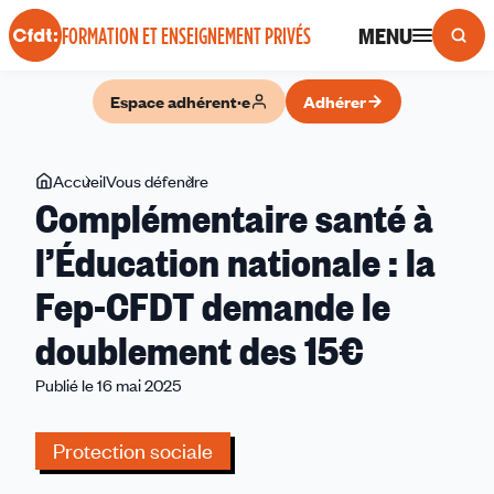
Panneau de gestion des cookies
MENU
FORMATION ET ENSEIGNEMENT PRIVÉS
Espace adhérent·e
Adhérer
Vous
Accueil
Vous défendre
Complémentaire
Complémentaire santé à
êtes
santé
ici
à
l’Éducation nationale : la
l’Éducation
Fep-CFDT demande le
nationale
:
doublement des 15€
la
Fep-
Publié le 16 mai 2025
CFDT
demande
Protection sociale
le
doublement