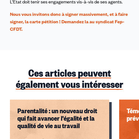
L’État doit tenir ses engagements vis-à-vis de ses agents.
Nous vous invitons donc à
signer massivement, et à faire
signer, la carte pétition ! Demandez la au syndicat Fep-
CFDT.
Ces articles peuvent
également vous intéresser
Parentalité : un nouveau droit
Témo
qui fait avancer l'égalité et la
prév
qualité de vie au travail