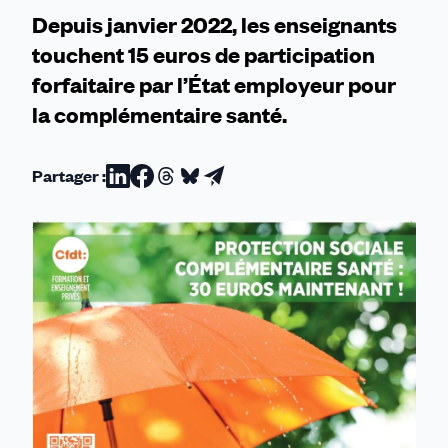
des
Depuis janvier 2022, les enseignants
15€
touchent 15 euros de participation
forfaitaire par l’État employeur pour
la complémentaire santé.
Partager :
Partager
Partager
Partager
Partager
Partager
sur
sur
sur
sur
par
Linkedin
Facebook
Threads
Bluesky
email