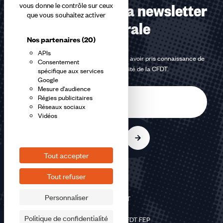
Abonnez-vous à la newsletter
vous donne le contrôle sur ceux
que vous souhaitez activer
confédérale
Nos partenaires
(20)
APIs
En m'inscrivant à la newsletter, j'affirme avoir pris connaissance de
Consentement
la
politique de confidentialité de la CFDT
.
spécifique aux services
Google
Mesure d'audience
E-
Régies publicitaires
mail
Réseaux sociaux
Vidéos
S'inscrire
Tout accepter
Tout refuser
Personnaliser
©2026 CFDT
Plan du site
Politique de confidentialité
Mentions légales CFDT FEP