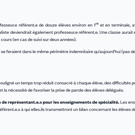
re
ofesseur.e référent.e de douze élèves environ en 1
et en terminale, a
liste deviendrait également professeur.e référent.e. Une classe aurai
en cours (en cas de suivi sur deux années).
 se feraient dans le même périmètre indemnitaire qu’aujourd’hui (pas d
ouligné un temps trop réduit consacré à chaque élève, des difficultés p
 et la nécessité de favoriser la prise de parole des élèves délégués.
 de représentant.e.s pour les enseignements de spécialité.
Les ens
férent.e.s à qui elles.ils transmettront un bilan concernant les élèves don