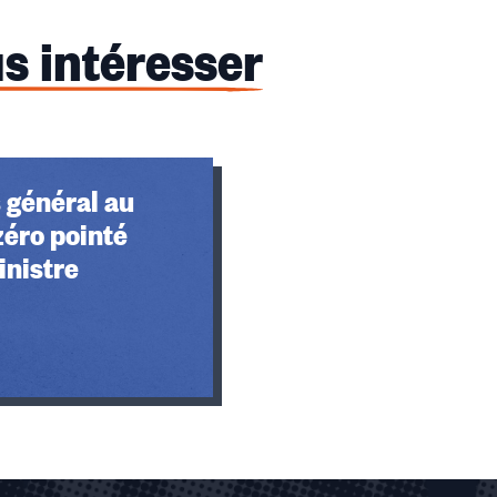
s intéresser
 général au
 zéro pointé
inistre