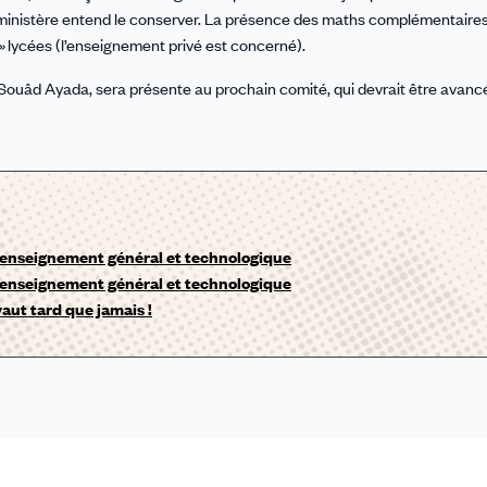
 ministère entend le conserver. La présence des maths complémentaire
»
lycées (l’enseignement privé est concerné).
ouâd Ayada, sera présente au prochain comité, qui devrait être avanc
 d’enseignement général et technologique
 d’enseignement général et technologique
aut tard que jamais !