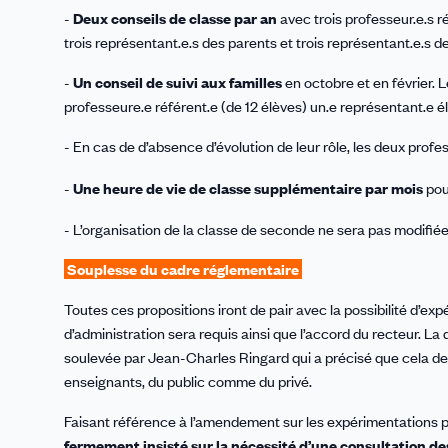
-
Deux conseils de classe par an
avec trois professeur.e.s r
trois représentant.e.s des parents et trois représentant.e.s d
-
Un conseil de suivi aux familles
en octobre et en février. Le
professeure.e référent.e (de 12 élèves) un.e représentant.e é
- En cas de d’absence d’évolution de leur rôle, les deux profe
-
Une heure de vie de classe supplémentaire par mois
pour
- L’organisation de la classe de seconde ne sera pas modifiée 
Souplesse du cadre réglementaire
Toutes ces propositions iront de pair avec la possibilité d’exp
d’administration sera requis ainsi que l’accord du recteur. La
soulevée par Jean-Charles Ringard qui a précisé que cela de
enseignants, du public comme du privé.
Faisant référence à l’amendement sur les expérimentations p
fermement insisté sur la nécessité d’une consultation des