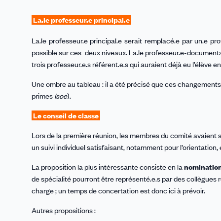
La.le professeur.e principal.e
La.le professeur.e principal.e serait remplacé.e par un.e pr
possible sur ces deux niveaux. La.le professeur.e-documenta
trois professeur.e.s référent.e.s qui auraient déjà eu l’élève 
Une ombre au tableau : il a été précisé que ces changements
primes
Isoe
).
Le conseil de classe
Lors de la première réunion, les membres du comité avaient s
un suivi individuel satisfaisant, notamment pour l’orientation,
La proposition la plus intéressante consiste en la
nomination
de spécialité pourront être représenté.e.s par des collègues ré
charge ; un temps de concertation est donc ici à prévoir.
Autres propositions :