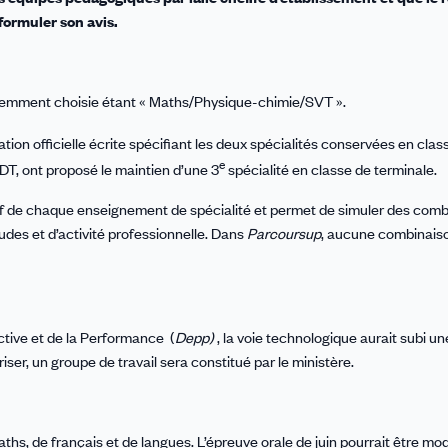
 formuler son avis.
réquemment choisie étant « Maths/Physique-chimie/SVT ».
ration officielle écrite spécifiant les deux spécialités conservées en clas
e
DT, ont proposé le maintien d’une 3
spécialité en classe de terminale.
f de chaque enseignement de spécialité et permet de simuler des com
udes et d’activité professionnelle. Dans
Parcoursup
, aucune combinais
ective et de la Performance (
Depp)
, la voie technologique aurait subi u
iser, un groupe de travail sera constitué par le ministère.
s, de français et de langues. L’épreuve orale de juin pourrait être mod