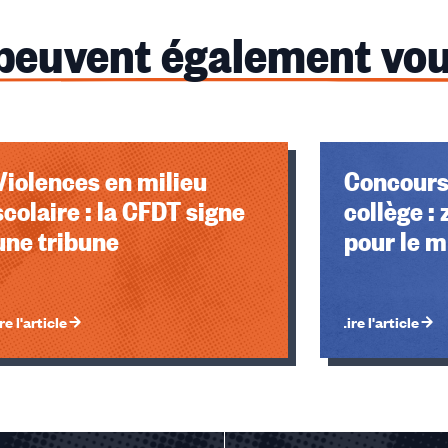
 peuvent également vou
Violences en milieu
Concours
scolaire : la CFDT signe
collège :
une tribune
pour le m
re l'article
Lire l'article