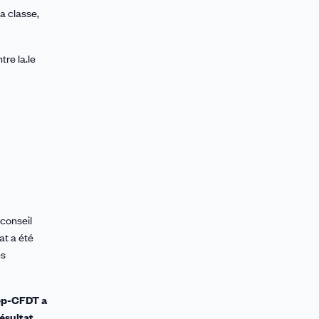
a classe,
tre la.le
 conseil
at a été
es
ep-CFDT a
résultat