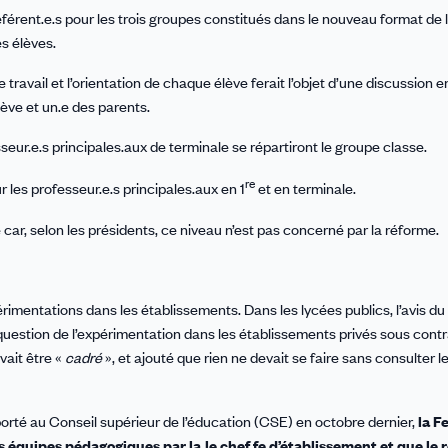
éférent.e.s pour les trois groupes constitués dans le nouveau format de l
es élèves.
 travail et l’orientation de chaque élève ferait l’objet d’une discussion en
lève et un.e des parents.
sseur.e.s principales.aux de terminale se répartiront le groupe classe.
re
 les professeur.e.s principales.aux en 1
et en terminale.
car, selon les présidents, ce niveau n’est pas concerné par la réforme.
érimentations dans les établissements. Dans les lycées publics, l’avis du
 question de l’expérimentation dans les établissements privés sous contr
vait être «
cadré
», et ajouté que rien ne devait se faire sans consulter l
orté au Conseil supérieur de l’éducation (CSE) en octobre dernier,
la F
 équipes pédagogiques par la.le chef.fe d’établissement et que le 