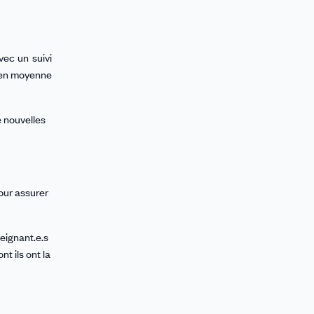
vec un suivi
t en moyenne
e nouvelles
our assurer
eignant.e.s
t ils ont la