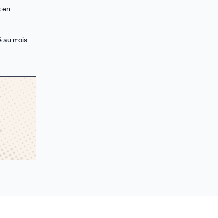
s en
é au mois