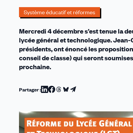
de
classe
Système éducatif et réformes
et
les
Mercredi 4 décembre s’est tenue la de
professeurs
principaux
lycée général et technologique. Jean-C
présidents, ont énoncé les proposition
conseil de classe) qui seront soumises
prochaine.
Partager :
Partager
Partager
Partager
Partager
Partager
sur
sur
sur
sur
par
Linkedin
Facebook
Threads
Bluesky
email