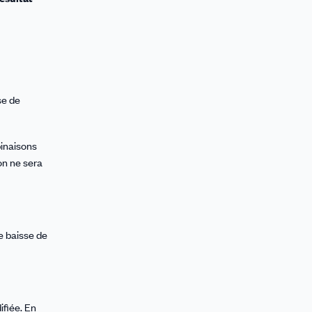
se de
binaisons
on ne sera
ne baisse de
ifiée. En