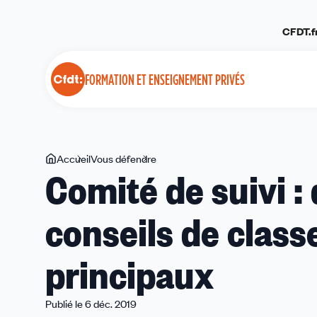
Panneau de gestion des cookies
CFDT.f
FORMATION ET ENSEIGNEMENT PRIVÉS
Vous
Accueil
Vous défendre
Comité
Comité de suivi :
êtes
de
ici
suivi
conseils de class
:
des
avancées
principaux
sur
les
conseils
Publié le 6 déc. 2019