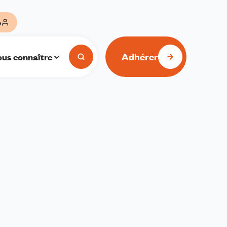
e
Adhérer
us connaître