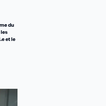
rme du
 les
e et le