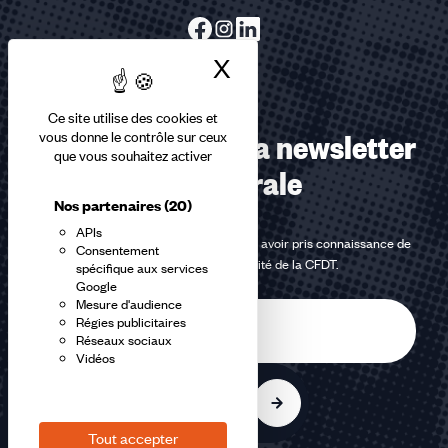
X
Masquer le bandea
Ce site utilise des cookies et
Abonnez-vous à la newsletter
vous donne le contrôle sur ceux
que vous souhaitez activer
confédérale
Nos partenaires
(20)
APIs
En m'inscrivant à la newsletter, j'affirme avoir pris connaissance de
Consentement
la
politique de confidentialité de la CFDT
.
spécifique aux services
Google
Mesure d'audience
E-
Régies publicitaires
mail
Réseaux sociaux
Vidéos
S'inscrire
Tout accepter