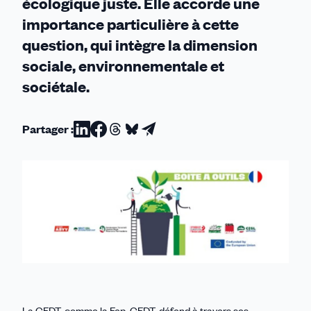
écologique juste. Elle accorde une
importance particulière à cette
question, qui intègre la dimension
sociale, environnementale et
sociétale.
Partager :
Partager
Partager
Partager
Partager
Partager
sur
sur
sur
sur
par
Linkedin
Facebook
Threads
Bluesky
email
La CFDT, comme la Fep-CFDT, défend à travers ses