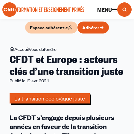
Panneau de gestion des cookies
MENU
FORMATION ET ENSEIGNEMENT PRIVÉS
Espace adhérent·e
Adhérer
Vous
Accueil
Vous défendre
CFDT
CFDT et Europe : acteurs
êtes
et
ici
Europe
clés d’une transition juste
:
Publié le 19 avr. 2024
acteurs
clés
d’une
La transition écologique juste
transition
juste
La CFDT s’engage depuis plusieurs
années en faveur de la transition