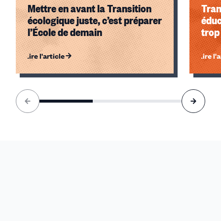
Mettre en avant la Transition
Tran
écologique juste, c’est préparer
éduc
l’École de demain
trop
Lire l'article
Lire l'
Élément
1
sur
3
accessible