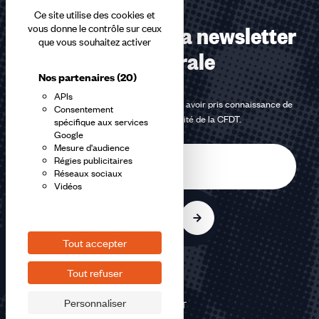
Ce site utilise des cookies et
Abonnez-vous à la newsletter
vous donne le contrôle sur ceux
que vous souhaitez activer
confédérale
Nos partenaires
(20)
APIs
En m'inscrivant à la newsletter, j'affirme avoir pris connaissance de
Consentement
la
politique de confidentialité de la CFDT
.
spécifique aux services
Google
Mesure d'audience
E-
Régies publicitaires
mail
Réseaux sociaux
Vidéos
S'inscrire
Tout accepter
Tout refuser
Personnaliser
©2026 CFDT