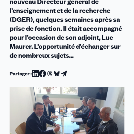
nouveau Directeur général de
l’enseignement et de la recherche
(DGER), quelques semaines après sa
prise de fonction. Il était accompagné
pour l’occasion de son adjoint, Luc
Maurer. L’opportunité d’échanger sur
de nombreux sujets...
Partager :
Partager
Partager
Partager
Partager
Partager
sur
sur
sur
sur
par
Linkedin
Facebook
Threads
Bluesky
email