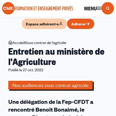
Panneau de gestion des cookies
MENU
FORMATION ET ENSEIGNEMENT PRIVÉS
Espace adhérent·e
Adhérer
Vous
Accueil
Sous contrat de l’agricole
Entretien
Entretien au ministère de
êtes
au
ici
ministère
l'Agriculture
de
Publié le 27 oct. 2022
l'Agriculture
Nos audiences sous contrat agricole
Une délégation de la Fep-CFDT a
rencontré Benoît Bonaimé, le