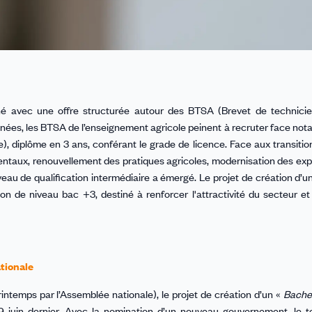
né avec une offre structurée autour des BTSA (Brevet de technicie
années, les BTSA de l’enseignement agricole peinent à recruter face not
e), diplôme en 3 ans, conférant le grade de licence. Face aux transiti
entaux, renouvellement des pratiques agricoles, modernisation des expl
eau de qualification intermédiaire a émergé. Le projet de création d’u
 de niveau bac +3, destiné à renforcer l'attractivité du secteur et 
tionale
printemps par l’Assemblée nationale), le projet de création d’un «
Bache
 9 juin dernier. Avec la nomination d’un nouveau gouvernement, le t