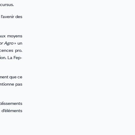
 cursus.
l’avenir des
 aux moyens
or Agro
» un
cences pro.
ion. La Fep-
iment que ce
entionne pas
ablissements
e d’éléments