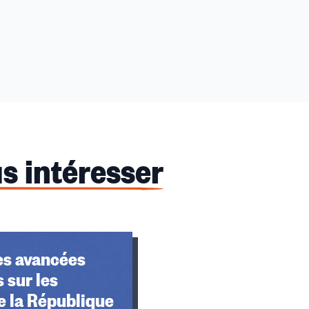
s intéresser
es avancées
 sur les
e la République