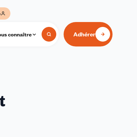
e
Adhérer
us connaître
t