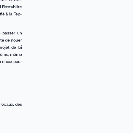
’instabilité
ié à la Fep-
s passer un
lité de nouer
ojet de loi
iplôme, même
e choix pour
 locaux, des