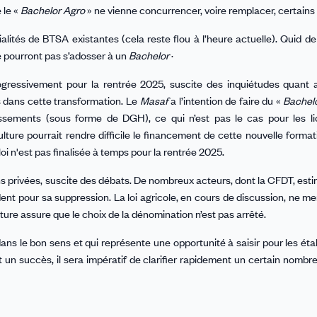
 le «
Bachelor Agro
» ne vienne concurrencer, voire remplacer, certains
alités de BTSA existantes (cela reste flou à l’heure actuelle). Quid de 
e pourront pas s’adosser à un
Bachelor
·
ogressivement pour la rentrée 2025, suscite des inquiétudes quant
 dans cette transformation. Le
Masaf
a l’intention de faire du «
Bachel
sements (sous forme de DGH), ce qui n’est pas le cas pour les li
lture pourrait rendre difficile le financement de cette nouvelle format
oi n'est pas finalisée à temps pour la rentrée 2025.
ns privées, suscite des débats. De nombreux acteurs, dont la CFDT, est
ent pour sa suppression. La loi agricole, en cours de discussion, ne m
ulture assure que le choix de la dénomination n’est pas arrêté.
dans le bon sens et qui représente une opportunité à saisir pour les ét
un succès, il sera impératif de clarifier rapidement un certain nombr