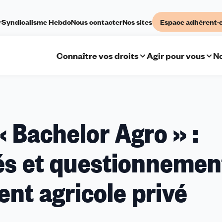
r
Syndicalisme Hebdo
Nous contacter
Nos sites
Espace adhérent·
Connaître vos droits
Agir pour vous
No
 Bachelor Agro » :
és et questionnemen
nt agricole privé