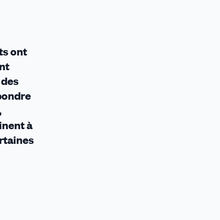
ts ont
nt
 des
épondre
,
inent à
rtaines