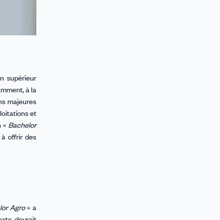
n supérieur
amment, à la
ons majeures
oitations et
n «
Bachelor
à offrir des
lor Agro
» a
exte devrait