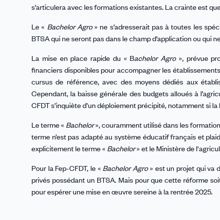
s’articulera avec les formations existantes. La crainte est que
Le «
Bachelor Agro
» ne s’adresserait pas à toutes les spéci
BTSA qui ne seront pas dans le champ d’application ou qui n
La mise en place rapide du « B
achelor Agro
», prévue pr
financiers disponibles pour accompagner les établissements
cursus de référence, avec des moyens dédiés aux établis
Cependant, la baisse générale des budgets alloués à l’agricu
CFDT s’inquiète d’un déploiement précipité, notamment si la l
Le terme «
Bachelor
», couramment utilisé dans les formatio
terme n’est pas adapté au système éducatif français et plaid
explicitement le terme «
Bachelor
» et le Ministère de l'agric
Pour la Fep-CFDT, le «
Bachelor Agro
» est un projet qui va 
privés possédant un BTSA. Mais pour que cette réforme soit 
pour espérer une mise en œuvre sereine à la rentrée 2025.