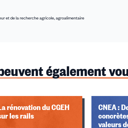
r et de la recherche agricole, agroalimentaire
 peuvent également vou
La rénovation du CGEH
CNEA : D
sur les rails
concrètes
valeurs d