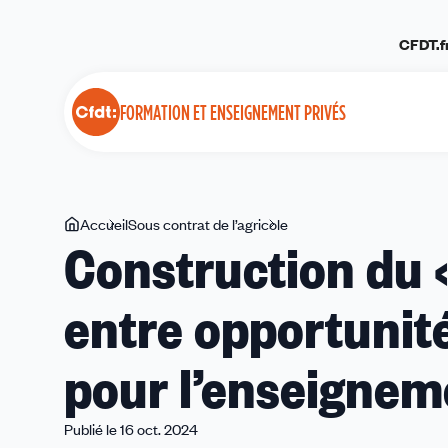
Panneau de gestion des cookies
CFDT.f
FORMATION ET ENSEIGNEMENT PRIVÉS
Vous
Accueil
Sous contrat de l’agricole
Construction
Construction du «
êtes
du
ici
«
entre opportunit
Bachelor
Agro
»
pour l’enseigneme
:
entre
opportunités
Publié le 16 oct. 2024