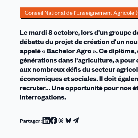
et
questionnement
Conseil National de l’Enseignement Agricole
pour
l’enseignement
Le mardi 8 octobre, lors d’un groupe d
agricole
privé
débattu du projet de création d'un 
appelé « Bachelor Agro ». Ce diplôme, 
générations dans l'agriculture, a pour
aux nombreux défis du secteur agrico
économiques et sociales. Il doit égal
recruter… Une opportunité pour nos é
interrogations.
Partager :
Partager
Partager
Partager
Partager
Partager
sur
sur
sur
sur
par