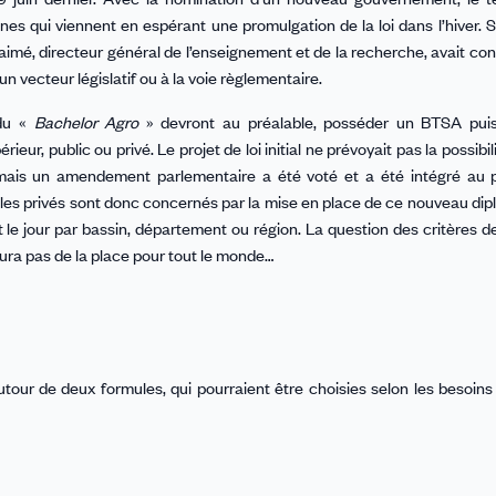
qui viennent en espérant une promulgation de la loi dans l’hiver. Si l
aimé, directeur général de l’enseignement et de la recherche, avait conf
un vecteur législatif ou à la voie règlementaire.
 du «
Bachelor Agro
» devront au préalable, posséder un BTSA pui
ur, public ou privé. Le projet de loi initial ne prévoyait pas la possibi
mais un amendement parlementaire a été voté et a été intégré au pr
icoles privés sont donc concernés par la mise en place de ce nouveau d
 le jour par bassin, département ou région. La question des critères d
y aura pas de la place pour tout le monde…
tour de deux formules, qui pourraient être choisies selon les besoins