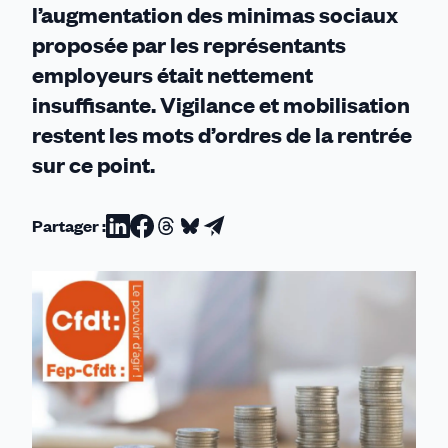
l’augmentation des minimas sociaux
proposée par les représentants
employeurs était nettement
insuffisante. Vigilance et mobilisation
restent les mots d’ordres de la rentrée
sur ce point.
Partager :
Partager
Partager
Partager
Partager
Partager
sur
sur
sur
sur
par
Linkedin
Facebook
Threads
Bluesky
email