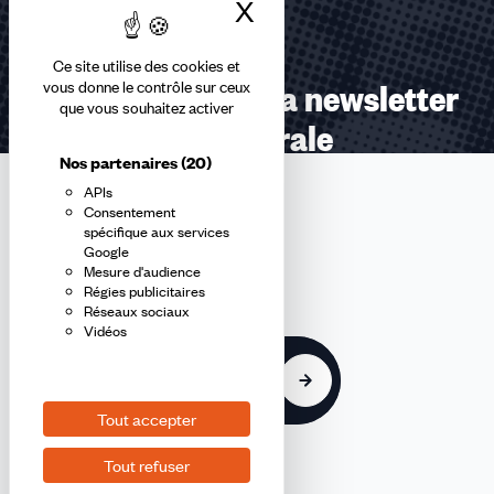
X
Masquer le bandea
Ce site utilise des cookies et
Abonnez-vous à la newsletter
vous donne le contrôle sur ceux
que vous souhaitez activer
confédérale
Nos partenaires
(20)
APIs
En m'inscrivant à la newsletter, j'affirme avoir pris connaissance de
Consentement
la
politique de confidentialité de la CFDT
.
spécifique aux services
Google
Mesure d'audience
E-
Régies publicitaires
mail
Réseaux sociaux
Vidéos
S'inscrire
Tout accepter
Tout refuser