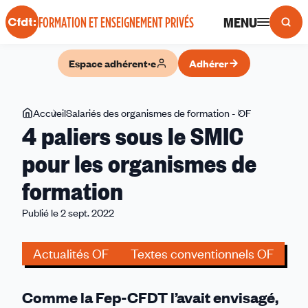
Panneau de gestion des cookies
MENU
FORMATION ET ENSEIGNEMENT PRIVÉS
Espace adhérent·e
Adhérer
Vous
Accueil
Salariés des organismes de formation - OF
4
4 paliers sous le SMIC
êtes
paliers
ici
sous
pour les organismes de
le
formation
SMIC
pour
Publié le 2 sept. 2022
les
organismes
Actualités OF
Textes conventionnels OF
de
formation
Comme la Fep-CFDT l’avait envisagé,