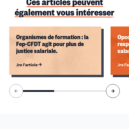
Ces articles peuvent
également vous intéresser
Organismes de formation : la
Opco
Fep-CFDT agit pour plus de
resp
justice salariale.
sala
Lire l'article
Lire l'
Élément
1
sur
3
accessible