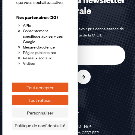
que vous souhaitez activer
confédérale
Nos partenaires
(20)
APIs
En m'inscrivant à la newsletter, j'affirme avoir pris connaissance de
Consentement
la
politique de confidentialité de la CFDT
.
spécifique aux services
Google
Mesure d'audience
E-
Régies publicitaires
mail
Réseaux sociaux
Vidéos
S'inscrire
Tout accepter
Tout refuser
Personnaliser
©2026 CFDT
Plan du site
Politique de confidentialité
Mentions légales CFDT FEP
Politique de confidentialité CFDT FEP