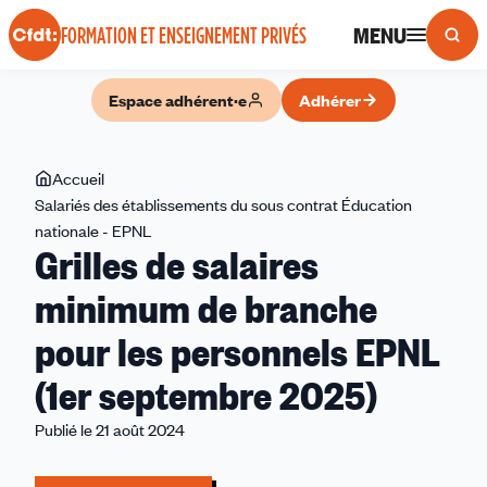
Panneau de gestion des cookies
MENU
FORMATION ET ENSEIGNEMENT PRIVÉS
Espace adhérent·e
Adhérer
Vous
Accueil
êtes
Salariés des établissements du sous contrat Éducation
ici
nationale - EPNL
Grilles de salaires
Grilles
de
minimum de branche
salaires
minimum
pour les personnels EPNL
de
(1er septembre 2025)
branche
pour
Publié le 21 août 2024
les
personnels