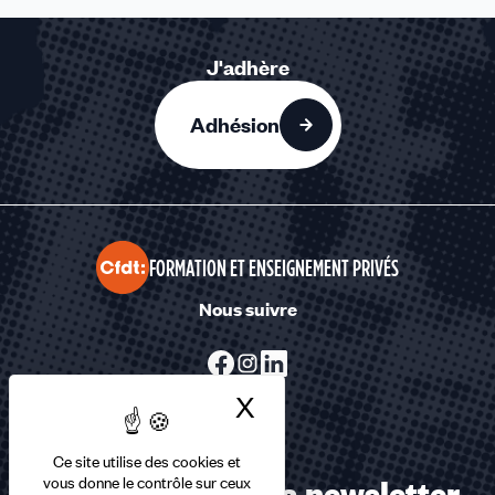
J'adhère
Adhésion
FORMATION ET ENSEIGNEMENT PRIVÉS
Nous suivre
X
Masquer le bandea
Ce site utilise des cookies et
Abonnez-vous à la newsletter
vous donne le contrôle sur ceux