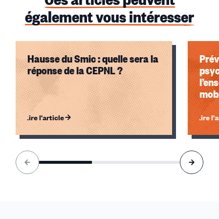
également vous intéresser
Hausse du Smic : quelle sera la
Prév
réponse de la CEPNL ?
psyc
l’en
mobi
Lire l'article
Lire l'
Élément
1
sur
3