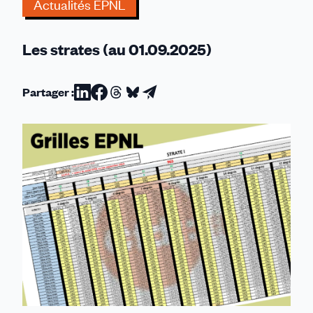
EPNL
Actualités EPNL
(1er
septembre
Les strates (au 01.09.2025)
2025)
Partager :
Partager
Partager
Partager
Partager
Partager
sur
sur
sur
sur
par
Linkedin
Facebook
Threads
Bluesky
email