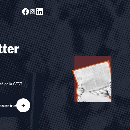
tter
ité de la CFDT
.
nscrire