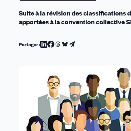
Suite à la révision des classifications
apportées à la convention collective S
Partager :
Partager
Partager
Partager
Partager
Partager
sur
sur
sur
sur
par
Linkedin
Facebook
Threads
Bluesky
email