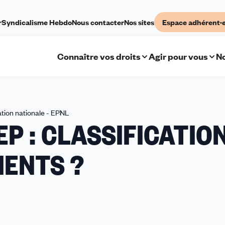
r
Syndicalisme Hebdo
Nous contacter
Nos sites
Espace adhérent·
Connaître vos droits
Agir pour vous
No
tion nationale - EPNL
EPNL
SEP : CLASSIFICATION
-
Salariés
ENTS ?
SEP
:
CLASSIFICATIONS
-
QUELS
CHANGEMENTS