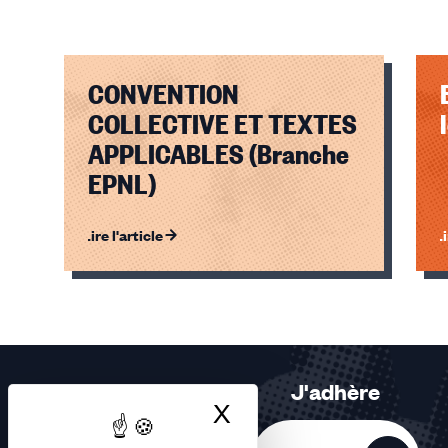
CONVENTION
COLLECTIVE ET TEXTES
APPLICABLES (Branche
EPNL)
Lire l'article
Li
Éléments
1,
2,
3
sur
J'adhère
3
X
Masquer le bandea
accessibles