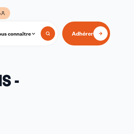
e
Adhérer
us connaître
S -