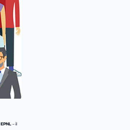
e EPNL –
il