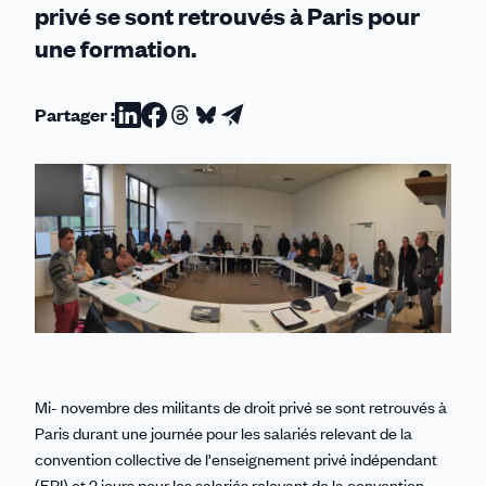
privé se sont retrouvés à Paris pour
une formation.
Partager :
Partager
Partager
Partager
Partager
Partager
sur
sur
sur
sur
par
Linkedin
Facebook
Threads
Bluesky
email
Mi- novembre des militants de droit privé se sont retrouvés à
Paris durant une journée pour les salariés relevant de la
convention collective de l'enseignement privé indépendant
(EPI) et 2 jours pour les salariés relevant de la convention