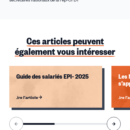
Ces articles peuvent
également vous intéresser
Guide des salariés EPI- 2025
Les 
s’ap
Lire l'article
Lire l'