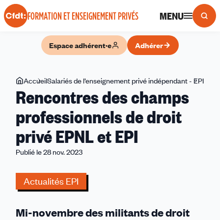
Panneau de gestion des cookies
MENU
FORMATION ET ENSEIGNEMENT PRIVÉS
Espace adhérent·e
Adhérer
Vous
Accueil
Salariés de l’enseignement privé indépendant - EPI
Renc
Rencontres des champs
êtes
des
ici
cha
professionnels de droit
prof
privé EPNL et EPI
de
droit
Publié le 28 nov. 2023
privé
EPN
Actualités EPI
et
EPI
Mi-novembre des militants de droit