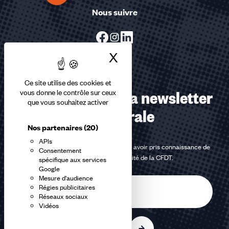
Nous suivre
X
Masquer le bandea
Ce site utilise des cookies et
Abonnez-vous à la newsletter
vous donne le contrôle sur ceux
que vous souhaitez activer
confédérale
Nos partenaires
(20)
APIs
En m'inscrivant à la newsletter, j'affirme avoir pris connaissance de
Consentement
la
politique de confidentialité de la CFDT
.
spécifique aux services
Google
Mesure d'audience
E-
Régies publicitaires
mail
Réseaux sociaux
Vidéos
S'inscrire