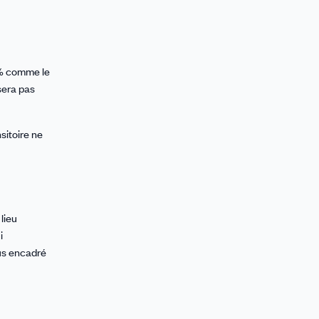
8 % comme le
sera pas
sitoire ne
lieu
i
lus encadré