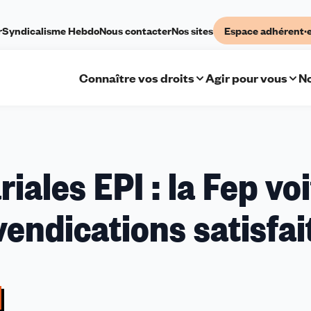
r
Syndicalisme Hebdo
Nous contacter
Nos sites
Espace adhérent·
Connaître vos droits
Agir pour vous
No
Négociations
iales EPI : la Fep voi
salariales
EPI
vendications satisfai
:
la
Fep
voit
la
plupart