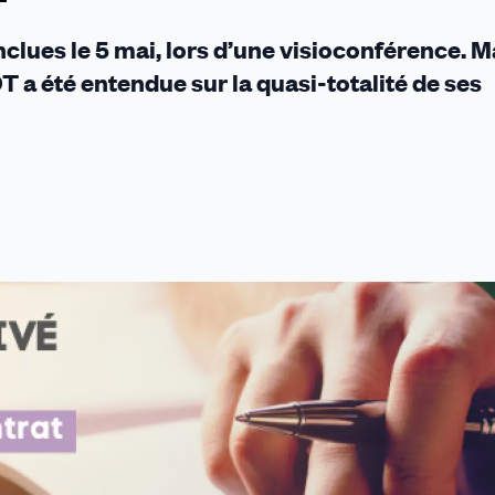
de
ses
clues le 5 mai, lors d’une visioconférence. M
revendications
T a été entendue sur la quasi-totalité de ses
satisfaites