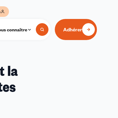
e
Adhérer
us connaître
t la
tes