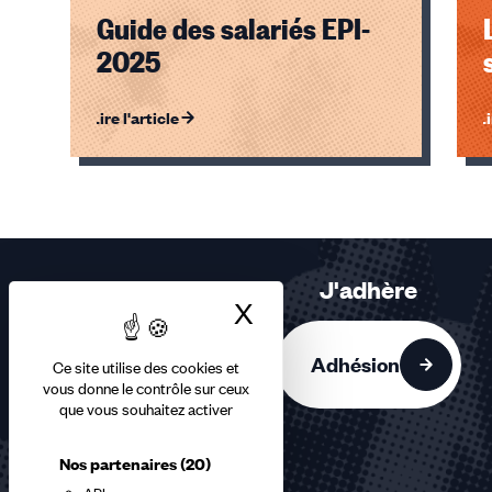
Guide des salariés EPI-
2025
Lire l'article
Li
Éléments
1,
2,
3
sur
J'adhère
3
X
Masquer le bandea
accessibles
Adhésion
Ce site utilise des cookies et
vous donne le contrôle sur ceux
que vous souhaitez activer
Nos partenaires
(20)