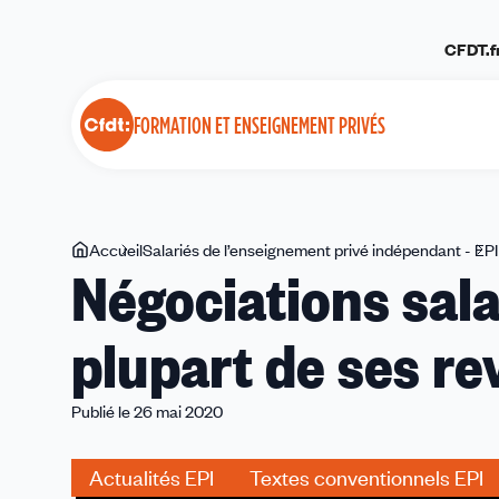
Panneau de gestion des cookies
CFDT.f
FORMATION ET ENSEIGNEMENT PRIVÉS
Vous
Accueil
Salariés de l’enseignement privé indépendant - EPI
Négociations salar
êtes
ici
plupart de ses re
Publié le 26 mai 2020
Actualités EPI
Textes conventionnels EPI