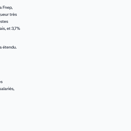
a Fnep,
gueur très
ostes
is, et 3,7%
ra étendu.
es
alariés,