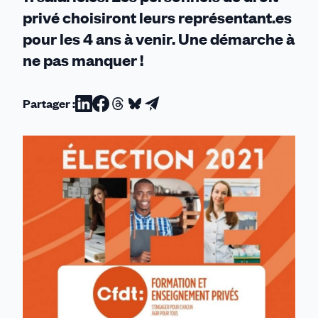
privé choisiront leurs représentant.es
pour les 4 ans à venir. Une démarche à
ne pas manquer !
Partager :
Partager
Partager
Partager
Partager
Partager
sur
sur
sur
sur
par
Linkedin
Facebook
Threads
Bluesky
email