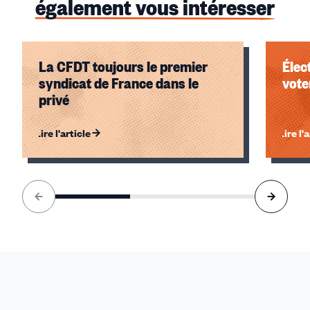
également vous intéresser
La CFDT toujours le premier
Élec
syndicat de France dans le
voter
privé
Lire l'article
Lire l'
Élément
1
sur
3
accessible