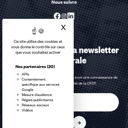
Nous suivre
X
Masquer le bandea
Ce site utilise des cookies et
Abonnez-vous à la newsletter
vous donne le contrôle sur ceux
que vous souhaitez activer
confédérale
Nos partenaires
(20)
APIs
En m'inscrivant à la newsletter, j'affirme avoir pris connaissance de
Consentement
la
politique de confidentialité de la CFDT
.
spécifique aux services
Google
Mesure d'audience
E-
Régies publicitaires
mail
Réseaux sociaux
Vidéos
S'inscrire