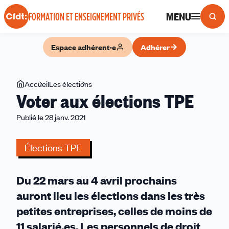
Panneau de gestion des cookies
MENU
FORMATION ET ENSEIGNEMENT PRIVÉS
Espace adhérent·e
Adhérer
Vous
Accueil
Les élections
Voter
Voter aux élections TPE
êtes
aux
ici
élections
Publié le 28 janv. 2021
TPE
Élections TPE
Du 22 mars au 4 avril prochains
auront lieu les élections dans les très
petites entreprises, celles de moins de
11 salarié.es. Les personnels de droit