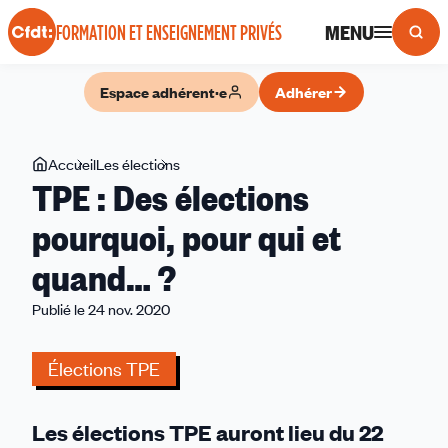
Panneau de gestion des cookies
MENU
FORMATION ET ENSEIGNEMENT PRIVÉS
Espace adhérent·e
Adhérer
Vous
Accueil
Les élections
TPE
TPE : Des élections
êtes
:
ici
Des
pourquoi, pour qui et
élections
quand… ?
pourquoi,
pour
Publié le 24 nov. 2020
qui
et
Élections TPE
quand…
?
Les élections TPE auront lieu du 22