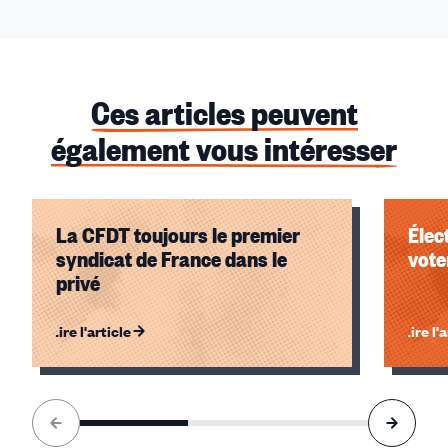
Ces articles peuvent
également vous intéresser
La CFDT toujours le premier
Élec
syndicat de France dans le
voter
privé
Lire l'article
Lire l'