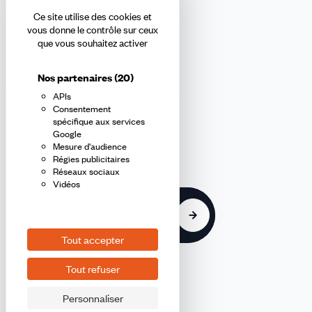
Ce site utilise des cookies et
Abonnez-vous à la newsletter
vous donne le contrôle sur ceux
que vous souhaitez activer
confédérale
Nos partenaires
(20)
APIs
En m'inscrivant à la newsletter, j'affirme avoir pris connaissance de
Consentement
la
politique de confidentialité de la CFDT
.
spécifique aux services
Google
Mesure d'audience
E-
Régies publicitaires
mail
Réseaux sociaux
Vidéos
S'inscrire
Tout accepter
Tout refuser
Personnaliser
©2026 CFDT