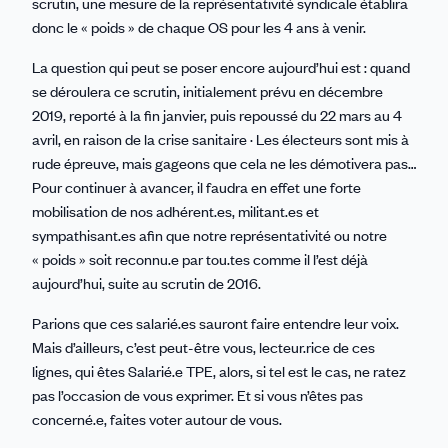
scrutin, une mesure de la représentativité syndicale établira
donc le « poids » de chaque OS pour les 4 ans à venir.
La question qui peut se poser encore aujourd’hui est : quand
se déroulera ce scrutin, initialement prévu en décembre
2019, reporté à la fin janvier, puis repoussé du 22 mars au 4
avril, en raison de la crise sanitaire · Les électeurs sont mis à
rude épreuve, mais gageons que cela ne les démotivera pas…
Pour continuer à avancer, il faudra en effet une forte
mobilisation de nos adhérent.es, militant.es et
sympathisant.es afin que notre représentativité ou notre
« poids » soit reconnu.e par tou.tes comme il l’est déjà
aujourd’hui, suite au scrutin de 2016.
Parions que ces salarié.es sauront faire entendre leur voix.
Mais d’ailleurs, c’est peut-être vous, lecteur.rice de ces
lignes, qui êtes Salarié.e TPE, alors, si tel est le cas, ne ratez
pas l’occasion de vous exprimer. Et si vous n’êtes pas
concerné.e, faites voter autour de vous.