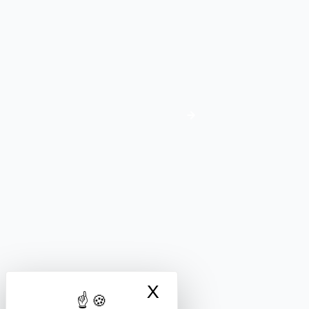
J'adhère
Adhésion
FORMATION ET ENSEIGNEMENT PRIVÉS
Nous suivre
X
Masquer le bandea