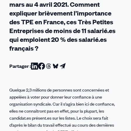
mars au 4 avril 2021. Comment
expliquer brièvement l’importance
des TPE en France, ces Très Petites
Entreprises de moins de 11 salarié.es
qui emploient 20 % des salarié.es
français ?
Partager :
Partager
Partager
Partager
Partager
Partager
sur
sur
sur
sur
par
Linkedin
Facebook
Threads
Bluesky
email
Quelque 2,3 millions de personnes sont concernées et
appelées à voter pour donner leur confiance à une
organisation syndicale. Car il s’agira bien ici de confiance,
elles ne connaîtront pas en effet, pour la plupart, les
candidat.es présent.es sur les listes. Le choix sera fait
d’après le bilan du travail effectué au cours des dernières