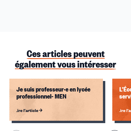
Ces articles peuvent
également vous intéresser
Je suis professeur·e en lycée
L’Éc
professionnel- MEN
Lire l'article
Lire l'