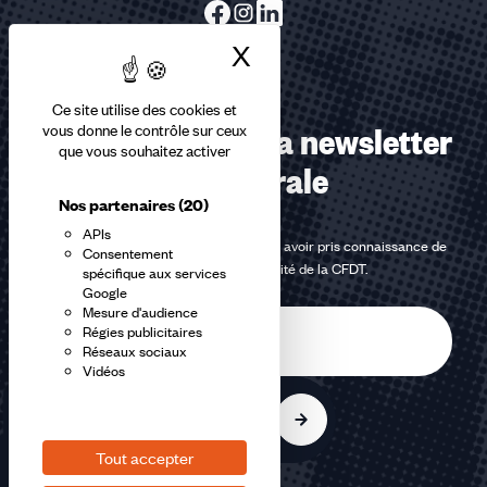
X
Masquer le bandea
Ce site utilise des cookies et
Abonnez-vous à la newsletter
vous donne le contrôle sur ceux
que vous souhaitez activer
confédérale
Nos partenaires
(20)
APIs
En m'inscrivant à la newsletter, j'affirme avoir pris connaissance de
Consentement
la
politique de confidentialité de la CFDT
.
spécifique aux services
Google
Mesure d'audience
E-
Régies publicitaires
mail
Réseaux sociaux
Vidéos
S'inscrire
Tout accepter