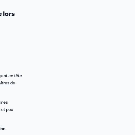
 lors
çant en tête
îtres de
lèmes
e et peu
ion