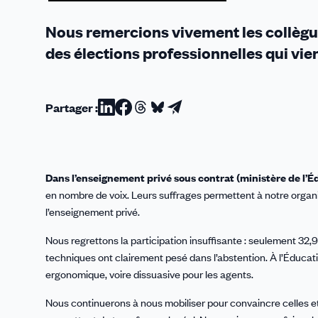
tête
Nous remercions vivement les collègue
des élections professionnelles qui vie
Partager :
Partager
Partager
Partager
Partager
Partager
sur
sur
sur
sur
par
Linkedin
Facebook
Threads
Bluesky
email
Dans l’enseignement privé sous contrat (ministère de l’É
en nombre de voix. Leurs suffrages permettent à notre organis
l’enseignement privé.
Nous regrettons la participation insuffisante : seulement 3
techniques ont clairement pesé dans l’abstention. À l’Éducation
ergonomique, voire dissuasive pour les agents.
Nous continuerons à nous mobiliser pour convaincre celles et ce