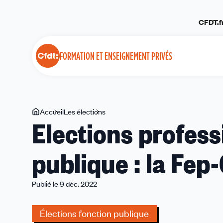
Panneau de gestion des cookies
CFDT.f
FORMATION ET ENSEIGNEMENT PRIVÉS
Vous
Accueil
Les élections
Elections
Elections profess
êtes
professionnelles
ici
fonction
publique : la Fep
publique
:
la
Publié le 9 déc. 2022
Fep-
CFDT
Élections fonction publique
en