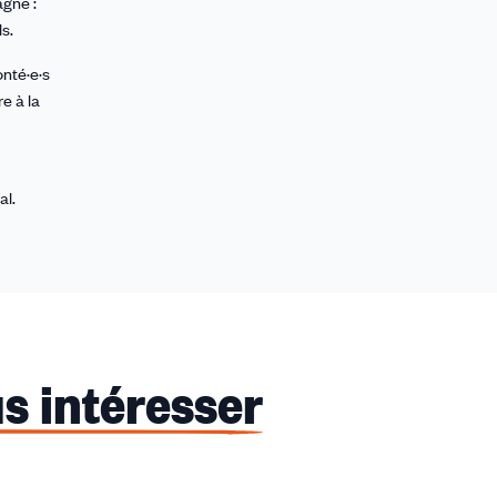
agne :
s.
onté·e·s
e à la
al.
s intéresser