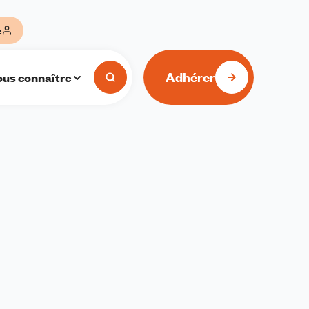
e
Adhérer
us connaître