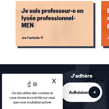
Je suis professeur·e en
lycée professionnel-
MEN
Lire l'article
Li
Éléments
1,
2,
3
sur
J'adhère
3
X
Masquer le bandea
accessibles
Adhésion
Ce site utilise des cookies et
vous donne le contrôle sur ceux
que vous souhaitez activer