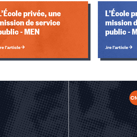
L’École privée, une
L’École p
mission de service
mission d
public - MEN
public -
re l'article
Lire l'article
u des cookies