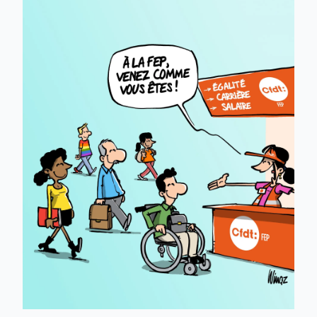
Linkedin
Facebook
Threads
Bluesky
email