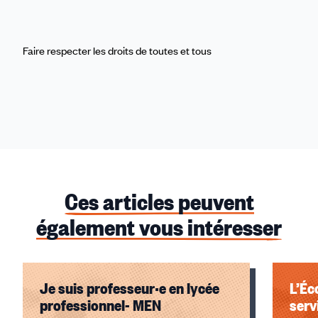
Faire respecter les droits
de toutes et tous
Ces articles peuvent
également vous intéresser
Je suis professeur·e en lycée
L’Éc
professionnel- MEN