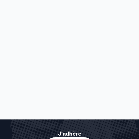
J'adhère