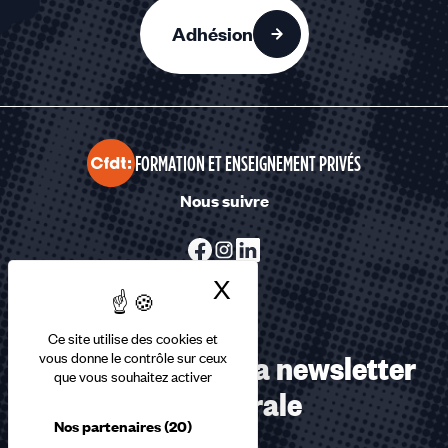
Adhésion
FORMATION ET ENSEIGNEMENT PRIVÉS
Nous suivre
X
Masquer le bandea
Ce site utilise des cookies et
Abonnez-vous à la newsletter
vous donne le contrôle sur ceux
que vous souhaitez activer
confédérale
Nos partenaires
(20)