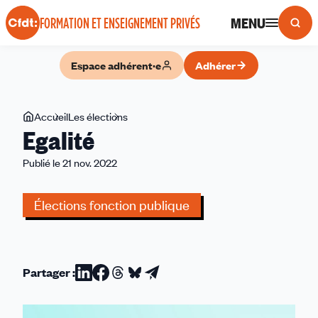
Panneau de gestion des cookies
MENU
FORMATION ET ENSEIGNEMENT PRIVÉS
Espace adhérent·e
Adhérer
Vous
Accueil
Les élections
Egalité
Egalité
êtes
ici
Publié le 21 nov. 2022
Élections fonction publique
Partager :
Partager
Partager
Partager
Partager
Partager
sur
sur
sur
sur
par