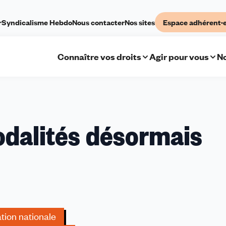
r
Syndicalisme Hebdo
Nous contacter
Nos sites
Espace adhérent·
Connaître vos droits
Agir pour vous
No
odalités désormais
tion nationale