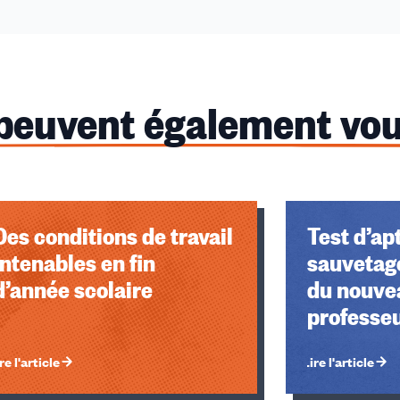
 peuvent également vou
Des conditions de travail
Test d’ap
intenables en fin
sauvetage
d’année scolaire
du nouve
professe
re l'article
Lire l'article