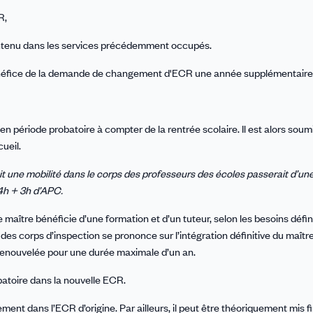
R,
 maintenu dans les services précédemment occupés.
bénéfice de la demande de changement d'ECR une année supplémentaire
 en période probatoire à compter de la rentrée scolaire. Il est alors soum
ueil.
it une mobilité dans le corps des professeurs des écoles passerait d’u
4h + 3h d’APC.
 maître bénéficie d’une formation et d’un tuteur, selon les besoins défini
s des corps d’inspection se prononce sur l’intégration définitive du maîtr
 renouvelée pour une durée maximale d’un an.
batoire dans la nouvelle ECR.
nt dans l’ECR d’origine. Par ailleurs, il peut être théoriquement mis fi