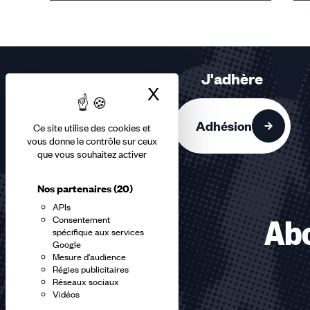
Éléments
1,
2,
3
sur
J'adhère
3
X
Masquer le bandea
accessibles
Adhésion
Ce site utilise des cookies et
vous donne le contrôle sur ceux
que vous souhaitez activer
Nos partenaires
(20)
APIs
Consentement
Abo
spécifique aux services
Google
Mesure d'audience
Régies publicitaires
Réseaux sociaux
Vidéos