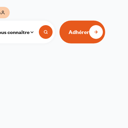
e
Adhérer
us connaître