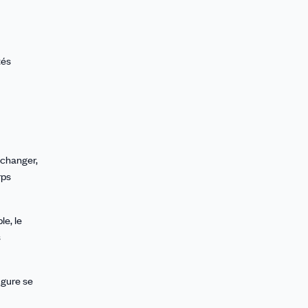
tés
 changer,
rps
le, le
s
igure se