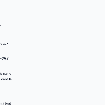
.
is aux
ne ORS
s par le
e dans la
n à tout