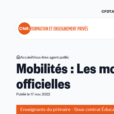
Panneau de gestion des cookies
CFDT.f
FORMATION ET ENSEIGNEMENT PRIVÉS
Vous
Accueil
Vous êtes agent public
Mobilités :
Mobilités : Les m
êtes
Les
ici
modalités
officielles
désormais
officielles
Publié le 17 nov. 2022
Enseignants du primaire - Sous contrat Éduca