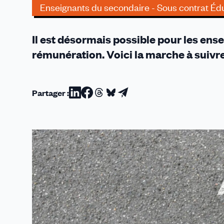
Enseignants du secondaire - Sous contrat Édu
Il est désormais possible pour les ens
rémunération. Voici la marche à suivre
Partager :
Partager
Partager
Partager
Partager
Partager
sur
sur
sur
sur
par
Linkedin
Facebook
Threads
Bluesky
email