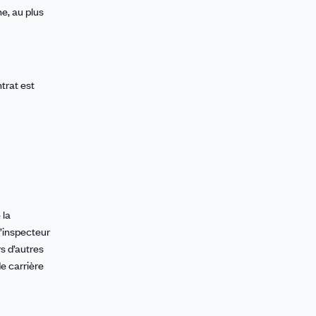
e, au plus
trat est
 la
d’inspecteur
rs d’autres
e carrière