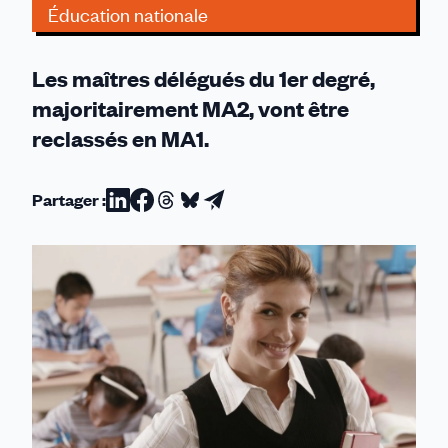
Éducation nationale
Les maîtres délégués du 1er degré,
majoritairement MA2, vont être
reclassés en MA1.
Partager :
Partager
Partager
Partager
Partager
Partager
sur
sur
sur
sur
par
Linkedin
Facebook
Threads
Bluesky
email