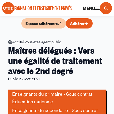
Panneau de gestion des cookies
MENU
FORMATION ET ENSEIGNEMENT PRIVÉS
Espace adhérent·e
Adhérer
Vous
Accueil
Vous êtes agent public
Maîtres
Maîtres délégués : Vers
êtes
délégués
ici
:
une égalité de traitement
Vers
avec le 2nd degré
une
égalité
Publié le 8 oct. 2021
de
traitement
Enseignants du primaire - Sous contrat
avec
le
Éducation nationale
2nd
Enseignants du secondaire - Sous contrat
degré