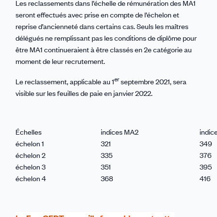
Les reclassements dans l’échelle de rémunération des MA1
seront effectués avec prise en compte de l’échelon et
reprise d’ancienneté dans certains cas. Seuls les maîtres
délégués ne remplissant pas les conditions de diplôme pour
être MA1 continueraient à être classés en 2e catégorie au
moment de leur recrutement.
er
Le reclassement, applicable au 1
septembre 2021, sera
visible sur les feuilles de paie en janvier 2022.
Échelles
indices MA2
indic
échelon 1
321
349
échelon 2
335
376
échelon 3
351
395
échelon 4
368
416