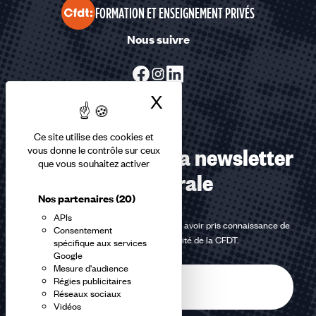
FORMATION ET ENSEIGNEMENT PRIVÉS
Nous suivre
X
Masquer le bandea
Ce site utilise des cookies et
Abonnez-vous à la newsletter
vous donne le contrôle sur ceux
que vous souhaitez activer
confédérale
Nos partenaires
(20)
APIs
En m'inscrivant à la newsletter, j'affirme avoir pris connaissance de
Consentement
la
politique de confidentialité de la CFDT
.
spécifique aux services
Google
Mesure d'audience
E-
Régies publicitaires
mail
Réseaux sociaux
Vidéos