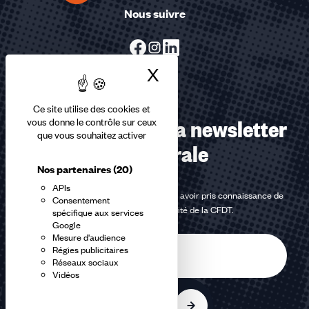
Nous suivre
X
Masquer le bandea
Ce site utilise des cookies et
Abonnez-vous à la newsletter
vous donne le contrôle sur ceux
que vous souhaitez activer
confédérale
Nos partenaires
(20)
APIs
En m'inscrivant à la newsletter, j'affirme avoir pris connaissance de
Consentement
la
politique de confidentialité de la CFDT
.
spécifique aux services
Google
Mesure d'audience
E-
Régies publicitaires
mail
Réseaux sociaux
Vidéos
S'inscrire