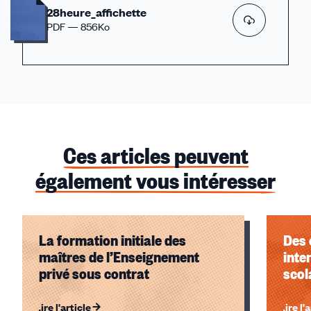
28heure_affichette
PDF — 856Ko
Ces articles peuvent
également vous intéresser
La formation initiale des
Des 
maîtres de l’Enseignement
inte
privé sous contrat
scol
Lire l'article
Lire l'