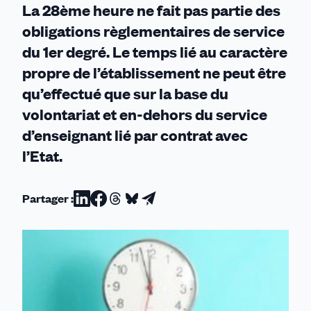
La 28ème heure ne fait pas partie des
obligations règlementaires de service
du 1er degré. Le temps lié au caractère
propre de l’établissement ne peut être
qu’effectué que sur la base du
volontariat et en-dehors du service
d’enseignant lié par contrat avec
l’Etat.
Partager :
Partager
Partager
Partager
Partager
Partager
sur
sur
sur
sur
par
Linkedin
Facebook
Threads
Bluesky
email