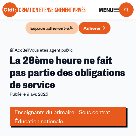
Panneau de gestion des cookies
MENU
FORMATION ET ENSEIGNEMENT PRIVÉS
Espace adhérent·e
Adhérer
Vous
Accueil
Vous êtes agent public
La
La 28ème heure ne fait
êtes
28ème
ici
heure
pas partie des obligations
ne
de service
fait
pas
Publié le 9 avr. 2025
partie
des
Enseignants du primaire - Sous contrat
obligations
de
Éducation nationale
service