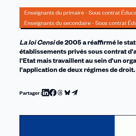
établissements
privés
Enseignants du primaire - Sous contrat Éduca
sous
Enseignants du secondaire - Sous contrat Édu
contrat
d'association
La loi Censi
de 2005 a réaffirmé le sta
établissements privés sous contrat d'
l'Etat mais travaillent au sein d'un or
l'application de deux régimes de droit.
Partager :
Partager
Partager
Partager
Partager
Partager
sur
sur
sur
sur
par
Linkedin
Facebook
Threads
Bluesky
email