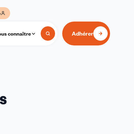
e
Adhérer
us connaître
s