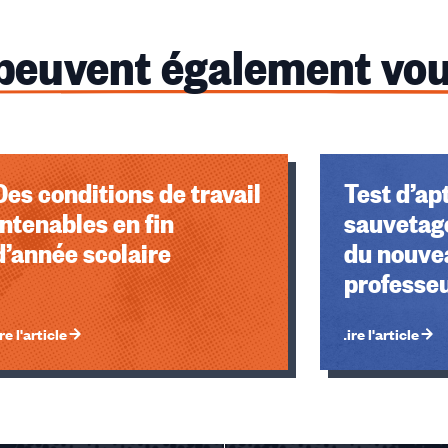
 peuvent également vou
Des conditions de travail
Test d’ap
intenables en fin
sauvetage
d’année scolaire
du nouve
professe
re l'article
Lire l'article