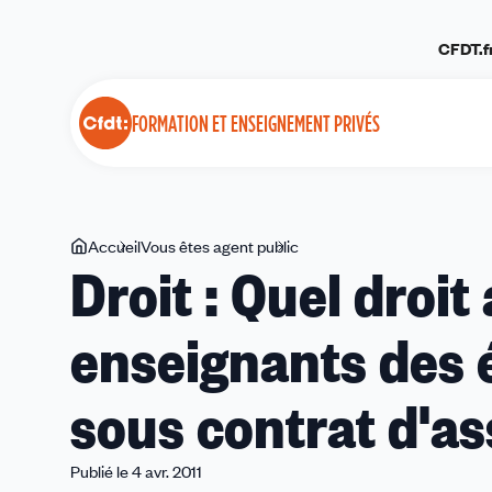
Panneau de gestion des cookies
CFDT.f
FORMATION ET ENSEIGNEMENT PRIVÉS
Vous
Accueil
Vous êtes agent public
Droit
Droit : Quel droit
êtes
:
ici
Quel
enseignants des 
droit
applicable
pour
sous contrat d'as
les
enseignants
des
Publié le 4 avr. 2011