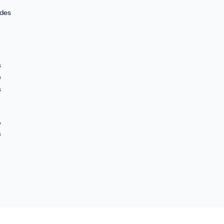
 des
s
e
s
,
a