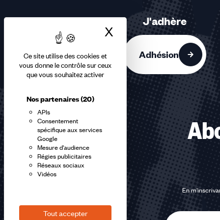
3
sur
J'adhère
3
X
Masquer le bandea
accessibles
Adhésion
Ce site utilise des cookies et
vous donne le contrôle sur ceux
que vous souhaitez activer
Nos partenaires
(20)
APIs
Consentement
Abo
spécifique aux services
Google
Mesure d'audience
Régies publicitaires
Réseaux sociaux
Vidéos
En m'inscrivan
Tout accepter