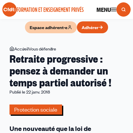
Panneau de gestion des cookies
MENU
FORMATION ET ENSEIGNEMENT PRIVÉS
Espace adhérent·e
Adhérer
Vous
Accueil
Vous défendre
Retraite
Retraite progressive :
êtes
progressive
ici
:
pensez à demander un
pensez
temps partiel autorisé !
à
demander
Publié le 22 janv. 2018
un
temps
Protection sociale
partiel
autorisé
!
Une nouveauté
que la loi de