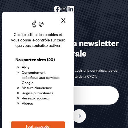
X
Masquer le bandea
Ce site utilise des cookies et
Abonnez-vous à la newsletter
vous donne le contrôle sur ceux
que vous souhaitez activer
confédérale
Nos partenaires
(20)
APIs
En m'inscrivant à la newsletter, j'affirme avoir pris connaissance de
Consentement
la
politique de confidentialité de la CFDT
.
spécifique aux services
Google
Mesure d'audience
E-
Régies publicitaires
mail
Réseaux sociaux
Vidéos
S'inscrire
Tout accepter