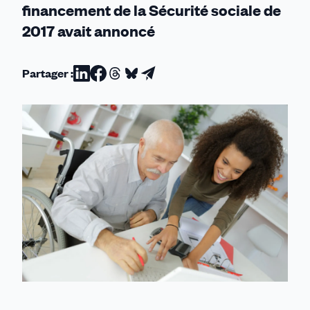
financement de la Sécurité sociale de
2017 avait annoncé
Partager :
Partager
Partager
Partager
Partager
Partager
sur
sur
sur
sur
par
Linkedin
Facebook
Threads
Bluesky
email