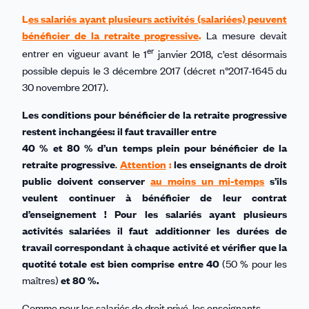
L
es
salariés ayant plusieurs activités (salariées) peuvent
bénéficier de la retraite progressive
.
La mesure devait
er
entrer en vigueur avant
le 1
janvier 2018, c’est désormais
possible depuis le 3 décembre 2017 (décret n°2017-1645 du
30 novembre 2017).
Les conditions pour bénéficier de la retraite progressive
restent inchangées: il faut travailler entre
40 % et 80 % d’un temps plein pour bénéficier de la
retraite progressive
.
Attention
:
les enseignants de droit
public doivent conserver
au moins un mi-temps
s’ils
veulent continuer à bénéficier de leur contrat
d’enseignement ! Pour les salariés ayant plusieurs
activités salariées il faut additionner les durées de
travail correspondant à chaque activité et vérifier que la
quotité totale est bien comprise entre 40
(50 % pour les
maîtres)
et 80 %.
Comme pour les salariés de droit privé, les enseignants