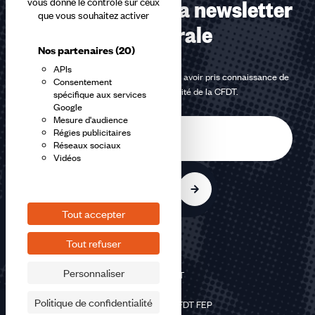
Abonnez-vous à la newsletter
vous donne le contrôle sur ceux
que vous souhaitez activer
confédérale
Nos partenaires
(20)
APIs
En m'inscrivant à la newsletter, j'affirme avoir pris connaissance de
Consentement
la
politique de confidentialité de la CFDT
.
spécifique aux services
Google
Mesure d'audience
E-
Régies publicitaires
mail
Réseaux sociaux
Vidéos
S'inscrire
Tout accepter
Tout refuser
Personnaliser
©2026 CFDT
Plan du site
Politique de confidentialité
Mentions légales CFDT FEP