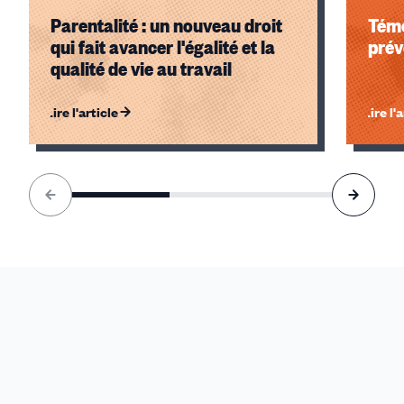
Parentalité : un nouveau droit
Témo
qui fait avancer l'égalité et la
prév
qualité de vie au travail
Lire l'article
Lire l'
Élément
1
sur
3
accessible