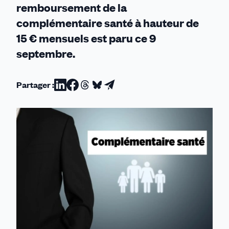
remboursement de la
complémentaire santé à hauteur de
15 € mensuels est paru ce 9
septembre.
Partager :
Partager
Partager
Partager
Partager
Partager
sur
sur
sur
sur
par
Linkedin
Facebook
Threads
Bluesky
email