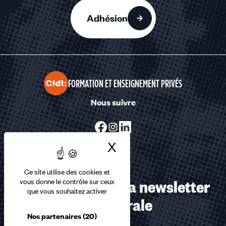
Adhésion
FORMATION ET ENSEIGNEMENT PRIVÉS
Nous suivre
X
Masquer le bandea
Ce site utilise des cookies et
Abonnez-vous à la newsletter
vous donne le contrôle sur ceux
que vous souhaitez activer
confédérale
Nos partenaires
(20)