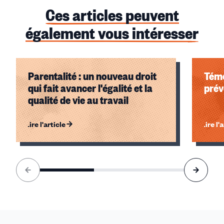
Ces articles peuvent
également vous intéresser
Parentalité : un nouveau droit
Témo
qui fait avancer l'égalité et la
prév
qualité de vie au travail
Lire l'article
Lire l'
Élément
1
sur
3