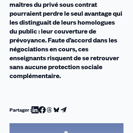
maîtres du privé sous contrat
pourraient perdre le seul avantage qui
les distinguait de leurs homologues
du public : leur couverture de
prévoyance. Faute d’accord dans les
négociations en cours, ces
enseignants risquent de se retrouver
sans aucune protection sociale
complémentaire.
Partager :
Partager
Partager
Partager
Partager
Partager
sur
sur
sur
sur
par
Linkedin
Facebook
Threads
Bluesky
email