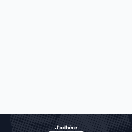
J'adhère