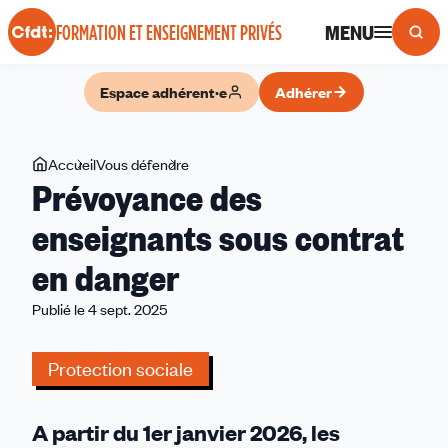
Panneau de gestion des cookies
MENU
FORMATION ET ENSEIGNEMENT PRIVÉS
Espace adhérent·e
Adhérer
Vous
Accueil
Vous défendre
Prévoyance
Prévoyance des
êtes
des
ici
enseignants
enseignants sous contrat
sous
en danger
contrat
en
Publié le 4 sept. 2025
danger
Protection sociale
A partir du 1er janvier 2026, les