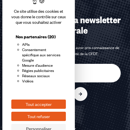
Ce site utilise des cookies et
Abonnez-vous à la newsletter
vous donne le contrôle sur ceux
que vous souhaitez activer
confédérale
Nos partenaires
(20)
APIs
En m'inscrivant à la newsletter, j'affirme avoir pris connaissance de
Consentement
la
politique de confidentialité de la CFDT
.
spécifique aux services
Google
Mesure d'audience
E-
Régies publicitaires
mail
Réseaux sociaux
Vidéos
S'inscrire
Tout accepter
Tout refuser
Personnaliser
©2026 CFDT