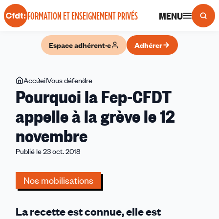
Panneau de gestion des cookies
MENU
FORMATION ET ENSEIGNEMENT PRIVÉS
Espace adhérent·e
Adhérer
Vous
Accueil
Vous défendre
Pourquoi
Pourquoi la Fep-CFDT
êtes
la
ici
Fep-
appelle à la grève le 12
CFDT
novembre
appelle
à
Publié le 23 oct. 2018
la
grève
Nos mobilisations
le
12
novembre
La recette est connue, elle est