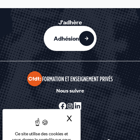
J'adhère
Adhésion
FORMATION ET ENSEIGNEMENT PRIVÉS
Nous suivre
X
Masquer le bandea
Ce site utilise des cookies et
vous donne le contrôle sur ceux