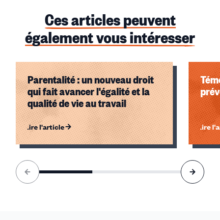
Ces articles peuvent
également vous intéresser
Parentalité : un nouveau droit
Témo
qui fait avancer l'égalité et la
prév
qualité de vie au travail
Lire l'article
Lire l'
Élément
1
sur