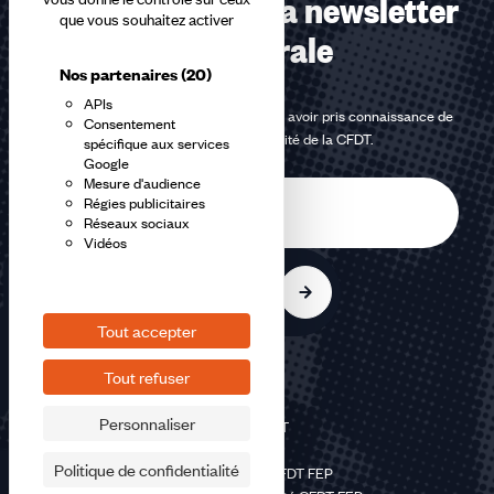
Abonnez-vous à la newsletter
que vous souhaitez activer
confédérale
Nos partenaires
(20)
APIs
En m'inscrivant à la newsletter, j'affirme avoir pris connaissance de
Consentement
la
politique de confidentialité de la CFDT
.
spécifique aux services
Google
Mesure d'audience
E-
Régies publicitaires
mail
Réseaux sociaux
Vidéos
S'inscrire
Tout accepter
Tout refuser
Personnaliser
©2026 CFDT
Plan du site
Politique de confidentialité
Mentions légales CFDT FEP