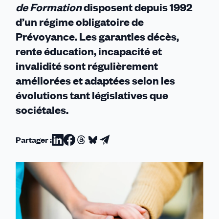
de Formation
disposent depuis 1992
d’un régime obligatoire de
Prévoyance. Les garanties décès,
rente éducation, incapacité et
invalidité sont régulièrement
améliorées et adaptées selon les
évolutions tant législatives que
sociétales.
Partager :
Partager
Partager
Partager
Partager
Partager
sur
sur
sur
sur
par
Linkedin
Facebook
Threads
Bluesky
email