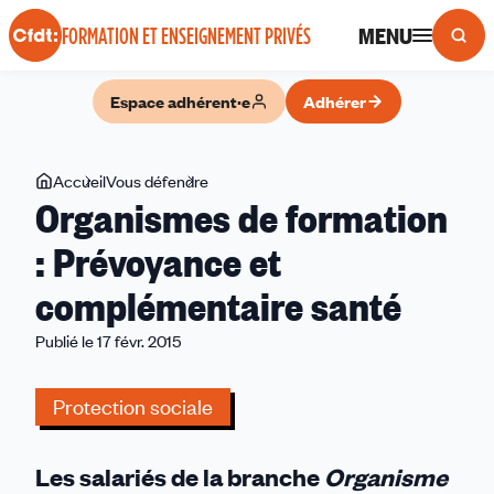
Panneau de gestion des cookies
MENU
FORMATION ET ENSEIGNEMENT PRIVÉS
Espace adhérent·e
Adhérer
Vous
Accueil
Vous défendre
Organismes
Organismes de formation
êtes
de
ici
formation
: Prévoyance et
:
complémentaire santé
Prévoyance
et
Publié le 17 févr. 2015
complémentaire
santé
Protection sociale
Les salariés de la branche
Organisme