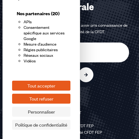
confédérale
Nos partenaires
(20)
APIs
En m'inscrivant à la newsletter, j'affirme avoir pris connaissance de
Consentement
la
politique de confidentialité de la CFDT
.
spécifique aux services
Google
Mesure d'audience
E-
Régies publicitaires
mail
Réseaux sociaux
Vidéos
S'inscrire
Tout accepter
Tout refuser
Personnaliser
©2026 CFDT
Plan du site
Politique de confidentialité
Mentions légales CFDT FEP
Politique de confidentialité CFDT FEP