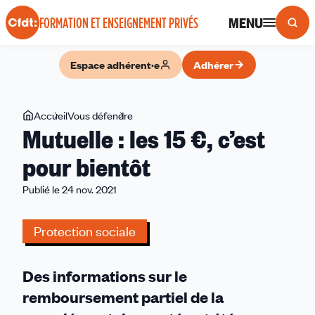
Panneau de gestion des cookies
MENU
FORMATION ET ENSEIGNEMENT PRIVÉS
Espace adhérent·e
Adhérer
Vous
Accueil
Vous défendre
Mutuelle
Mutuelle : les 15 €, c’est
êtes
:
ici
les
pour bientôt
15
Publié le 24 nov. 2021
€,
c’est
pour
Protection sociale
bientôt
Des informations sur le
remboursement partiel de la