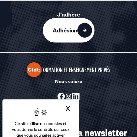
J'adhère
Adhésion
FORMATION ET ENSEIGNEMENT PRIVÉS
Nous suivre
X
Masquer le bandea
Ce site utilise des cookies et
Abonnez-vous à la newsletter
vous donne le contrôle sur ceux
que vous souhaitez activer