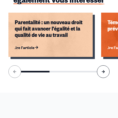
Parentalité : un nouveau droit
Témo
qui fait avancer l'égalité et la
prév
qualité de vie au travail
Lire l'article
Lire l'
Élément
1
sur
3
accessible