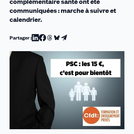
complémentaire santé ont été
communiquées : marche à suivre et
calendrier.
Partager :
Partager
Partager
Partager
Partager
Partager
sur
sur
sur
sur
par
Linkedin
Facebook
Threads
Bluesky
email