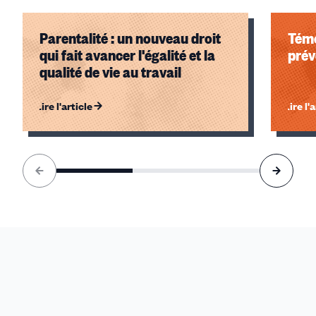
Parentalité : un nouveau droit
Témo
qui fait avancer l'égalité et la
prév
qualité de vie au travail
Lire l'article
Lire l'
Élément
1
sur
3
accessible