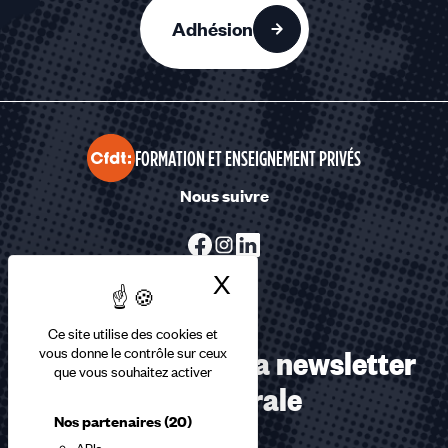
Adhésion
FORMATION ET ENSEIGNEMENT PRIVÉS
Nous suivre
X
Masquer le bandea
Ce site utilise des cookies et
Abonnez-vous à la newsletter
vous donne le contrôle sur ceux
que vous souhaitez activer
confédérale
Nos partenaires
(20)