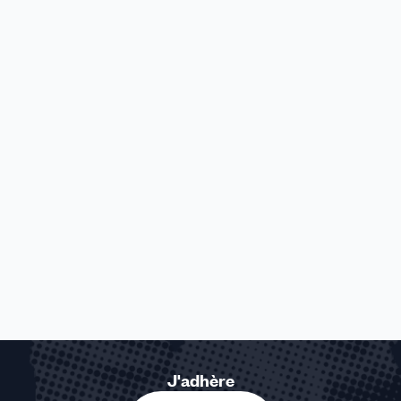
J'adhère