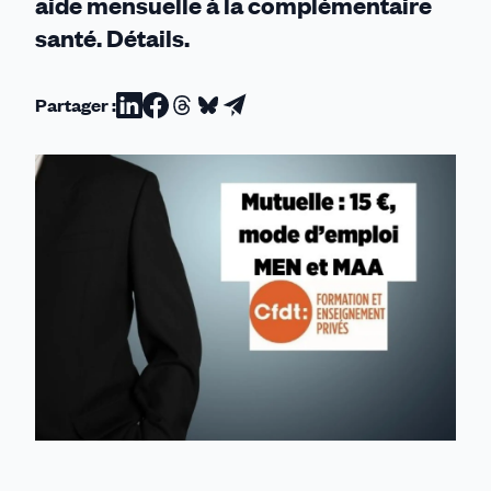
aide mensuelle à la complémentaire
santé. Détails.
Partager :
Partager
Partager
Partager
Partager
Partager
sur
sur
sur
sur
par
Linkedin
Facebook
Threads
Bluesky
email