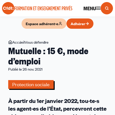
Panneau de gestion des cookies
MENU
FORMATION ET ENSEIGNEMENT PRIVÉS
Espace adhérent·e
Adhérer
Vous
Accueil
Vous défendre
Mutuelle :
Mutuelle : 15 €, mode
êtes
15
ici
€,
d’emploi
mode
Publié le 26 nov. 2021
d’emploi
Protection sociale
À partir du 1er janvier 2022, tou·te·s
les agent·es de l’État, percevront cette