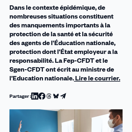
Dans le contexte épidémique, de
nombreuses situations constituent
des manquements importants à la
protection de la santé et la sécurité
des agents de l'Éducation nationale,
protection dont l'État employeur a la
responsabilité. La Fep-CFDT et le
Sgen-CFDT ont écrit au ministre de
l’Education nationale.
Lire le courrier.
Partager :
Partager
Partager
Partager
Partager
Partager
sur
sur
sur
sur
par
Linkedin
Facebook
Threads
Bluesky
email