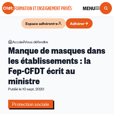
Panneau de gestion des cookies
MENU
FORMATION ET ENSEIGNEMENT PRIVÉS
Espace adhérent·e
Adhérer
Vous
Accueil
Vous défendre
Manque
Manque de masques dans
êtes
de
ici
masques
les établissements : la
dans
Fep-CFDT écrit au
les
établissements :
ministre
la
Fep-
Publié le 10 sept. 2020
CFDT
écrit
Protection sociale
au
ministre