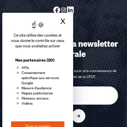
X
Masquer le bandea
Ce site utilise des cookies et
Abonnez-vous à la newsletter
vous donne le contrôle sur ceux
que vous souhaitez activer
confédérale
Nos partenaires
(20)
APIs
En m'inscrivant à la newsletter, j'affirme avoir pris connaissance de
Consentement
la
politique de confidentialité de la CFDT
.
spécifique aux services
Google
Mesure d'audience
E-
Régies publicitaires
mail
Réseaux sociaux
Vidéos
S'inscrire
Tout accepter