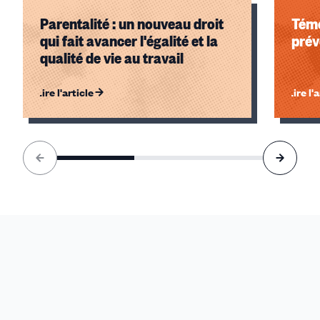
Parentalité : un nouveau droit
Témo
qui fait avancer l'égalité et la
prév
qualité de vie au travail
Lire l'article
Lire l'
Élément
1
sur
3
accessible