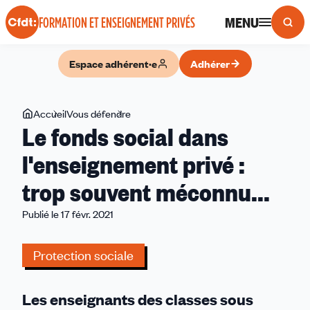
Panneau de gestion des cookies
MENU
FORMATION ET ENSEIGNEMENT PRIVÉS
Espace adhérent·e
Adhérer
Vous
Accueil
Vous défendre
Le
Le fonds social dans
êtes
fonds
ici
social
l'enseignement privé :
dans
trop souvent méconnu...
l'enseignement
privé
Publié le 17 févr. 2021
:
trop
Protection sociale
souvent
méconnu...
Les enseignants des classes sous