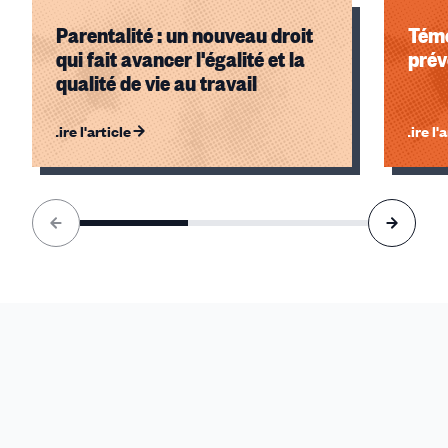
Parentalité : un nouveau droit
Témo
qui fait avancer l'égalité et la
prév
qualité de vie au travail
Lire l'article
Lire l'
Élément
1
sur
3
accessible