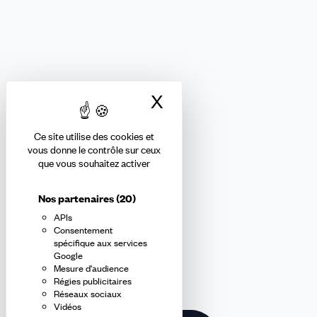
FORMATION ET ENSEIGNEMENT PRIVÉS
Nous suivre
X
Masquer le bandea
Ce site utilise des cookies et
Abonnez-vous à la newsletter
vous donne le contrôle sur ceux
que vous souhaitez activer
confédérale
Nos partenaires
(20)
APIs
En m'inscrivant à la newsletter, j'affirme avoir pris connaissance de
Consentement
la
politique de confidentialité de la CFDT
.
spécifique aux services
Google
Mesure d'audience
E-
Régies publicitaires
mail
Réseaux sociaux
Vidéos