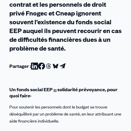
contrat et les personnels de droit
privé Fnogec et Cneap ignorent
souvent l’existence du fonds social
EEP auquel ils peuvent recourir en cas
de difficultés financières dues à un
problème de santé.
Partager :
Partager
Partager
Partager
Partager
Partager
sur
sur
sur
sur
par
Linkedin
Facebook
Threads
Bluesky
email
Un fonds social EEP
solidarité prévoyance, pour
[1]
quoi faire·
Pour soutenir les personnels dont le budget se trouve
déséquilibré par un problème de santé, en leur attribuant une
aide financière individuelle.