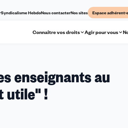
r
Syndicalisme Hebdo
Nous contacter
Nos sites
Espace adhérent·
Connaître vos droits
Agir pour vous
No
es enseignants au
 utile" !