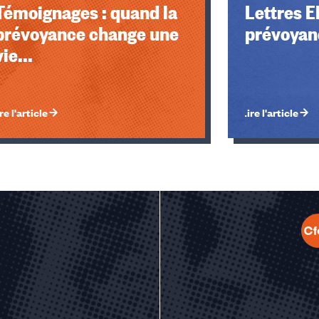
Témoignages : quand la
Lettres E
prévoyance change une
prévoyan
vie...
re l'article
Lire l'article
u des cookies