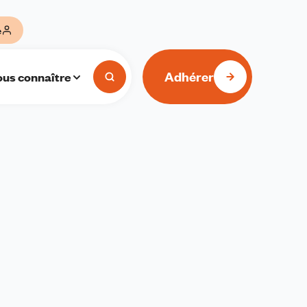
e
Adhérer
us connaître