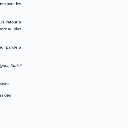
nts pour les
uis retour à
ndre au plus
eur parole a
gner, faut-il
euses.
les des