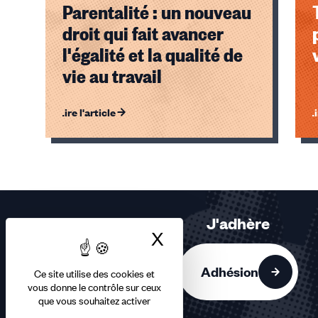
Parentalité : un nouveau
droit qui fait avancer
l'égalité et la qualité de
vie au travail
Lire l'article
Li
Éléments
1,
2,
3
sur
J'adhère
3
X
Masquer le bandea
accessibles
Adhésion
Ce site utilise des cookies et
vous donne le contrôle sur ceux
que vous souhaitez activer