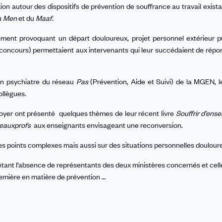
on autour des dispositifs de prévention de souffrance au travail exista
u
Men
et du
Maaf
.
lement provoquant un départ douloureux, projet personnel extérieur p
 concours) permettaient aux intervenants qui leur succédaient de répo
n psychiatre du réseau
Pas
(Prévention, Aide et Suivi) de la MGEN, l
ollègues.
Boyer ont présenté quelques thèmes de leur récent livre
Souffrir d’ensei
eauxprofs
aux enseignants envisageant une reconversion.
des points complexes mais aussi sur des situations personnelles doulour
ret étant l’absence de représentants des deux ministères concernés et cel
remière en matière de prévention …