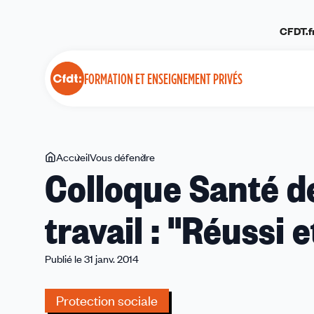
Panneau de gestion des cookies
CFDT.f
FORMATION ET ENSEIGNEMENT PRIVÉS
Vous
Accueil
Vous défendre
Colloque
Colloque Santé d
êtes
Santé
ici
des
travail : "Réussi et
enseignants
au
travail
Publié le 31 janv. 2014
:
"Réussi
Protection sociale
et