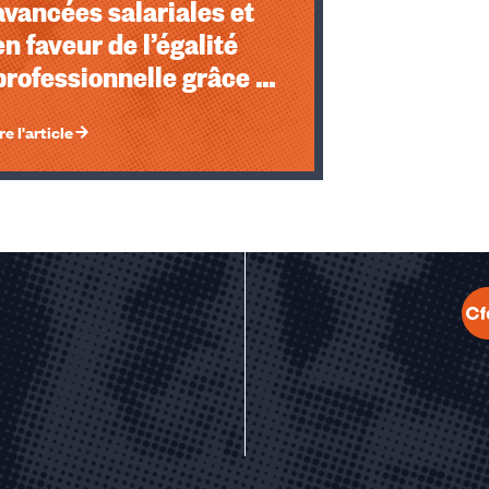
avancées salariales et
en faveur de l’égalité
professionnelle grâce à
la Fep-CFDT !
re l'article
u des cookies