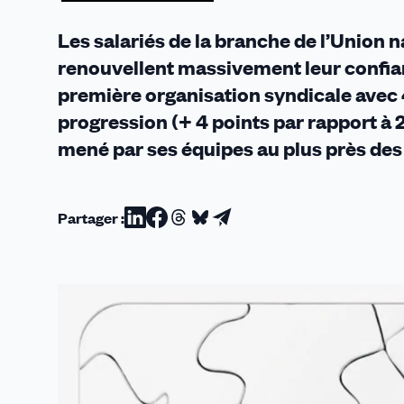
Maisons
d’étudia
Les salariés de la branche de l’Union
renouvellent massivement leur confia
première organisation syndicale avec 
progression (+ 4 points par rapport à 
mené par ses équipes au plus près des
Partager :
Partager
Partager
Partager
Partager
Partager
sur
sur
sur
sur
par
Linkedin
Facebook
Threads
Bluesky
email