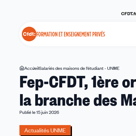
Panneau de gestion des cookies
CFDT.f
FORMATION ET ENSEIGNEMENT PRIVÉS
Vous
Accueil
Salariés des maisons de l’étudiant - UNME
Fep-
Fep-CFDT, 1ère or
êtes
CFDT,
ici
1ère
la branche des M
organisa
syndical
de
Publié le 15 juin 2026
la
branche
Actualités UNME
des