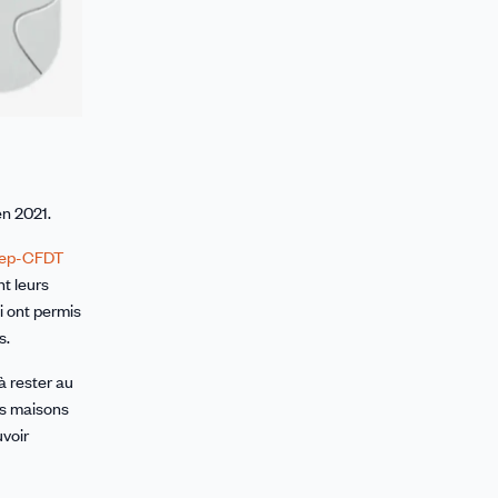
en 2021.
ep-CFDT
t leurs
i ont permis
s.
à rester au
es maisons
voir