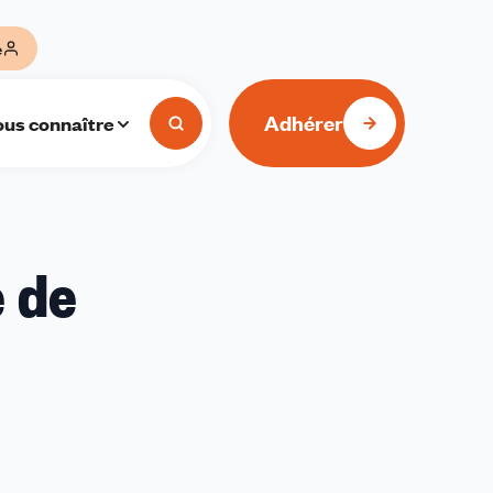
e
Adhérer
us connaître
e de