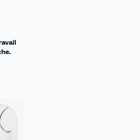
ravail
che.