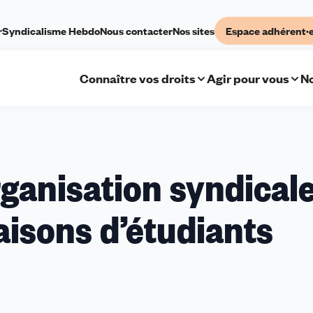
r
Syndicalisme Hebdo
Nous contacter
Nos sites
Espace adhérent·
Connaître vos droits
Agir pour vous
No
ganisation syndical
aisons d’étudiants
tion
e