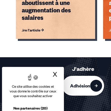
aboutissent à une
augmentation des
salaires
Lire l'article
Li
Éléments
1,
2
sur
2
J'adhère
accessibles
X
Masquer le bandea
Adhésion
Ce site utilise des cookies et
vous donne le contrôle sur ceux
que vous souhaitez activer
Nos partenaires
(20)