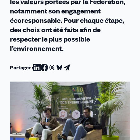
les valeurs portées par la Fédération,
notamment son engagement
écoresponsable. Pour chaque étape,
des choix ont été faits afin de
respecter le plus possible
l’environnement.
Partager :
Partager
Partager
Partager
Partager
Partager
sur
sur
sur
sur
par
Linkedin
Facebook
Threads
Bluesky
email