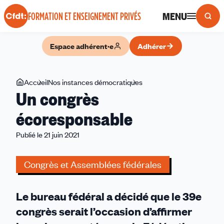
Panneau de gestion des cookies
MENU
FORMATION ET ENSEIGNEMENT PRIVÉS
Espace adhérent·e
Adhérer
Vous
Accueil
Nos instances démocratiques
Un
Un congrès
êtes
congrès
ici
écoresponsable
écoresponsable
Publié le 21 juin 2021
Congrès et Assemblées fédérales
Le bureau fédéral a décidé que le 39e
congrès serait l’occasion d’affirmer