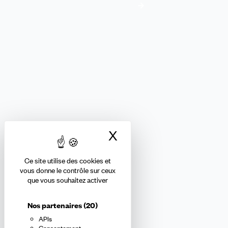
Adhésion
FORMATION ET ENSEIGNEMENT PRIVÉS
Nous suivre
X
Masquer le bandea
Ce site utilise des cookies et
Abonnez-vous à la newsletter
vous donne le contrôle sur ceux
que vous souhaitez activer
confédérale
Nos partenaires
(20)
APIs
En m'inscrivant à la newsletter, j'affirme avoir pris connaissance de