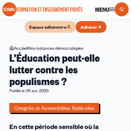
Panneau de gestion des cookies
MENU
FORMATION ET ENSEIGNEMENT PRIVÉS
Espace adhérent·e
Adhérer
Vous
Accueil
Nos instances démocratiques
L’Éducation
L’Éducation peut-elle
êtes
peut-
ici
elle
lutter contre les
lutter
populismes ?
contre
les
Publié le 26 avr. 2025
populismes
?
Congrès et Assemblées fédérales
En cette période sensible où la