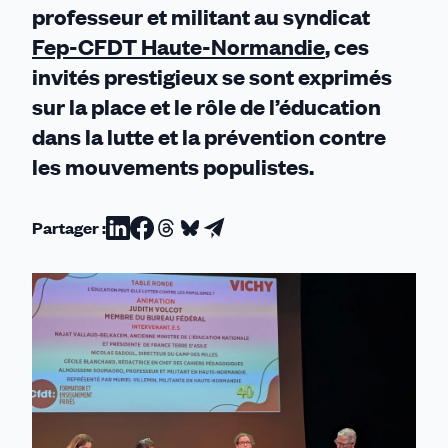
professeur et militant au syndicat
Fep-CFDT Haute-Normandie
, ces
invités prestigieux se sont exprimés
sur la place et le rôle de l’éducation
dans la lutte et la prévention contre
les mouvements populistes.
Partager :
Partager
Partager
Partager
Partager
Partager
sur
sur
sur
sur
par
Linkedin
Facebook
Threads
Bluesky
email