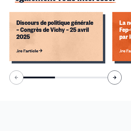
Discours de politique générale
La n
– Congrès de Vichy – 25 avril
Fep-
2025
par 
Lire l'article
Lire l'
Élément
1
sur
3
accessible