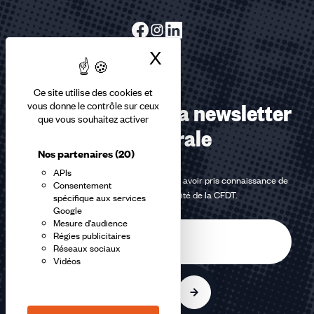
X
Masquer le bandea
Ce site utilise des cookies et
Abonnez-vous à la newsletter
vous donne le contrôle sur ceux
que vous souhaitez activer
confédérale
Nos partenaires
(20)
APIs
En m'inscrivant à la newsletter, j'affirme avoir pris connaissance de
Consentement
la
politique de confidentialité de la CFDT
.
spécifique aux services
Google
Mesure d'audience
E-
Régies publicitaires
mail
Réseaux sociaux
Vidéos
S'inscrire